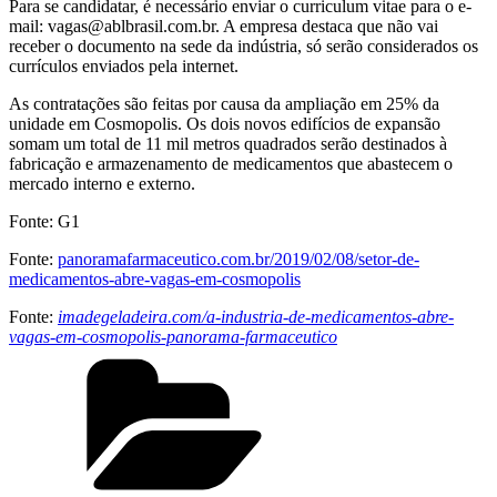
Para se candidatar, é necessário enviar o curriculum vitae para o e-
mail: vagas@ablbrasil.com.br. A empresa destaca que não vai
receber o documento na sede da indústria, só serão considerados os
currículos enviados pela internet.
As contratações são feitas por causa da ampliação em 25% da
unidade em Cosmopolis. Os dois novos edifícios de expansão
somam um total de 11 mil metros quadrados serão destinados à
fabricação e armazenamento de medicamentos que abastecem o
mercado interno e externo.
Fonte: G1
Fonte:
panoramafarmaceutico.com.br/2019/02/08/setor-de-
medicamentos-abre-vagas-em-cosmopolis
Fonte:
imadegeladeira.com/a-industria-de-medicamentos-abre-
vagas-em-cosmopolis-panorama-farmaceutico