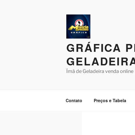
Pular
para
o
conteúdo
GRÁFICA P
GELADEIR
Ímã de Geladeira venda online
Contato
Preços e Tabela