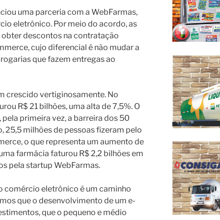
nciou uma parceria com a WebFarmas,
io eletrônico. Por meio do acordo, as
obter descontos na contratação
merce, cujo diferencial é não mudar a
 drogarias que fazem entregas ao
 crescido vertiginosamente. No
urou R$ 21 bilhões, uma alta de 7,5%. O
pela primeira vez, a barreira dos 50
 25,5 milhões de pessoas fizeram pelo
rce, o que representa um aumento de
 uma farmácia faturou R$ 2,2 bilhões em
os pela startup WebFarmas.
 comércio eletrônico é um caminho
bemos que o desenvolvimento de um e-
stimentos, que o pequeno e médio