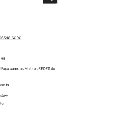
)96548-6000
INE
! Faça como as Maiores REDES do
om.br
ira