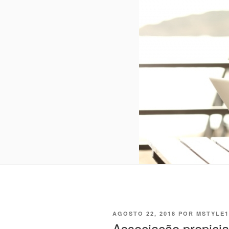
PUBLICADO
AGOSTO 22, 2018
POR
MSTYLE1
EM
Associação propicia