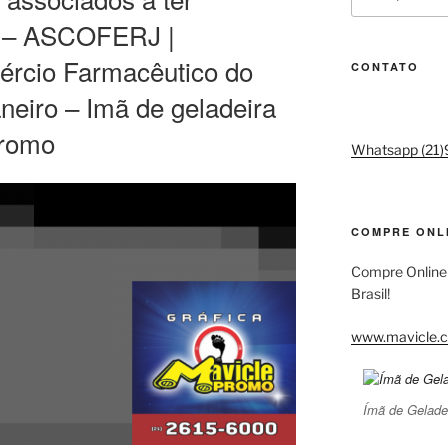
por:
o – ASCOFERJ |
rcio Farmacêutico do
CONTATO
neiro – Imã de geladeira
Promo
Whatsapp (21
COMPRE ONL
Compre Online
Brasil!
www.mavicle.c
Ímã de Gelade