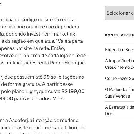
3
Categorias
inha de código no site da rede, a
 ao usuário on-line e não dependerá
loja, podendo investir em marketing
POSTS RECE
ela da região em que atua. “Vale a pena
apenas um site na rede. Então,
Entenda o Suce
solve o problema de cada loja da rede,
A Importância 
s on-line”, acrescenta Pedro Henrique.
Crescimento d
j que possuem até 99 solicitações no
Como Fazer Se
 de forma gratuita. A partir desse
O Poder dos Ím
 pelo plano Light, que custa R$ 199,00
Suas Vendas
144,00 para associados. Mais
A Estratégia 
Dias!
 a Ascoferj, a intenção de mudar o
ico brasileiro, um mercado bilionário