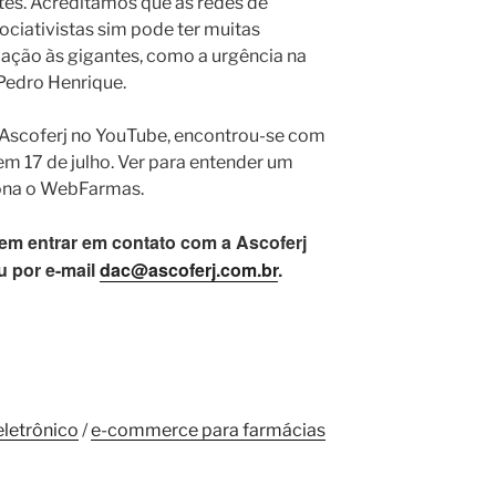
tes. Acreditamos que as redes de
ociativistas sim pode ter muitas
ação às gigantes, como a urgência na
a Pedro Henrique.
 Ascoferj no YouTube, encontrou-se com
m 17 de julho. Ver para entender um
ona o WebFarmas.
em entrar em contato com a Ascoferj
u por e-mail
dac@ascoferj.com.br
.
letrônico
/
e-commerce para farmácias