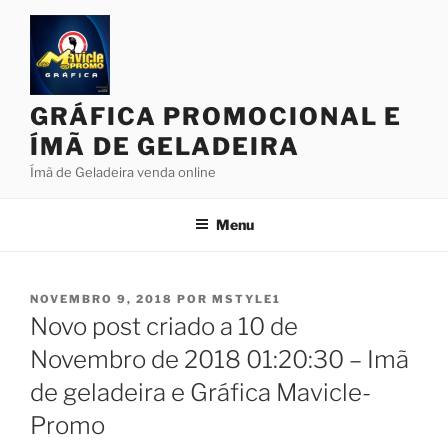
Pular
para
o
conteúdo
GRÁFICA PROMOCIONAL E
ÍMÃ DE GELADEIRA
Ímã de Geladeira venda online
Menu
PUBLICADO
NOVEMBRO 9, 2018
POR
MSTYLE1
EM
Novo post criado a 10 de
Novembro de 2018 01:20:30 – Imã
de geladeira e Gráfica Mavicle-
Promo