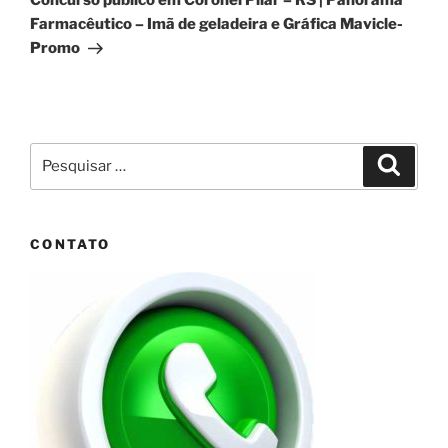
Concurso público em Coronel Pilar – RS | Panorama
Farmacêutico – Imã de geladeira e Gráfica Mavicle-
Promo
Pesquisar
Pesqui
por:
CONTATO