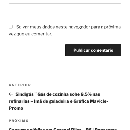
Salvar meus dados neste navegador para a próxima
vez que eu comentar.
Navegação
Post
ANTERIOR
de
anterior
Sindigás ” Gás de cozinha sobe 8,5% nas
Post
refinarias – Imã de geladeira e Gráfica Mavicle-
Promo
Próximo
PRÓXIMO
post