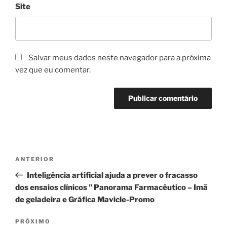
Site
Salvar meus dados neste navegador para a próxima
vez que eu comentar.
Navegação
Post
ANTERIOR
de
anterior
Inteligência artificial ajuda a prever o fracasso
Post
dos ensaios clínicos ” Panorama Farmacêutico – Imã
de geladeira e Gráfica Mavicle-Promo
Próximo
PRÓXIMO