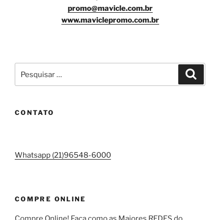
promo@mavicle.com.br
www.maviclepromo.com.br
Pesquisar
Pesqui
por:
CONTATO
Whatsapp (21)96548-6000
COMPRE ONLINE
Compre Online! Faça como as Maiores REDES do