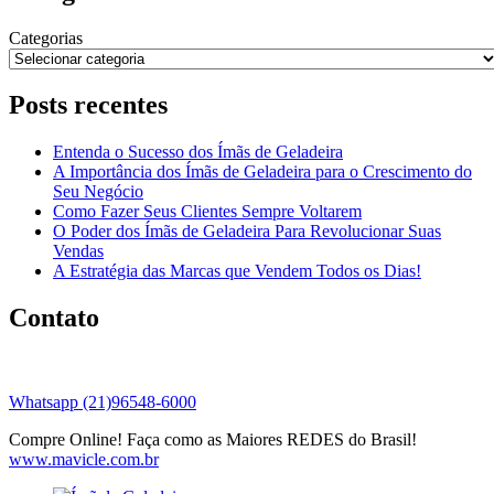
Categorias
Posts recentes
Entenda o Sucesso dos Ímãs de Geladeira
A Importância dos Ímãs de Geladeira para o Crescimento do
Seu Negócio
Como Fazer Seus Clientes Sempre Voltarem
O Poder dos Ímãs de Geladeira Para Revolucionar Suas
Vendas
A Estratégia das Marcas que Vendem Todos os Dias!
Contato
Whatsapp (21)96548-6000
Compre Online! Faça como as Maiores REDES do Brasil!
www.mavicle.com.br