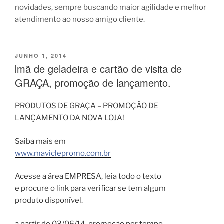
novidades, sempre buscando maior agilidade e melhor
atendimento ao nosso amigo cliente.
PUBLICADO
JUNHO 1, 2014
EM
Imã de geladeira e cartão de visita de
GRAÇA, promoção de lançamento.
PRODUTOS DE GRAÇA – PROMOÇÃO DE
LANÇAMENTO DA NOVA LOJA!
Saiba mais em
www.maviclepromo.com.br
Acesse a área EMPRESA, leia todo o texto
e procure o link para verificar se tem algum
produto disponível.
a partir de 03/06/14, promoção por tempo