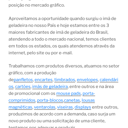
posição no mercado gráfico.
Aproveitamos a oportunidade quando surgiu o imã de
geladeira no nosso País e hoje estamos entre os 3
maiores fabricantes de imã de geladeira do Brasil,
atendendo a todo o mercado nacional, temos clientes
em todos os estados, os quais atendemos através da
internet, pelo site ou por e-mail.
Trabalhamos com produtos diversos, atuamos no setor
gráfico, com a produção
de
panfletos
,
encartes
,
timbrados
,
envelopes
,
calendári
os
,
cartões
,
imãs de geladeira
, entre outros e na área
de promocional com os
mouse pads
,
porta-
comprimidos
,
porta-blocos
,
canetas
,
lousas
magnéticas
,
ventarolas
,
viseiras
,
displays
entre outros,
produzimos de acordo com a demanda, caso surja um
novo produto ou uma solicitação de uma cliente,
tentamos nos adequar e produzir.