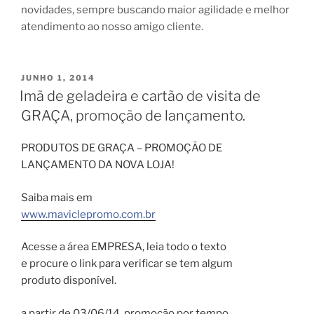
novidades, sempre buscando maior agilidade e melhor
atendimento ao nosso amigo cliente.
PUBLICADO
JUNHO 1, 2014
EM
Imã de geladeira e cartão de visita de
GRAÇA, promoção de lançamento.
PRODUTOS DE GRAÇA – PROMOÇÃO DE
LANÇAMENTO DA NOVA LOJA!
Saiba mais em
www.maviclepromo.com.br
Acesse a área EMPRESA, leia todo o texto
e procure o link para verificar se tem algum
produto disponível.
a partir de 03/06/14, promoção por tempo