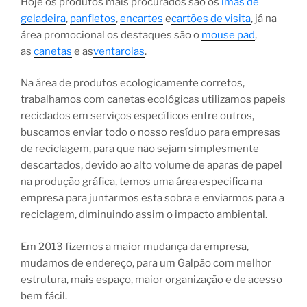
Hoje os produtos mais procurados são os
imãs de
geladeira
,
panfletos
,
encartes
e
cartões de visita
, já na
área promocional os destaques são o
mouse pad
,
as
canetas
e as
ventarolas
.
Na área de produtos ecologicamente corretos,
trabalhamos com canetas ecológicas utilizamos papeis
reciclados em serviços específicos entre outros,
buscamos enviar todo o nosso resíduo para empresas
de reciclagem, para que não sejam simplesmente
descartados, devido ao alto volume de aparas de papel
na produção gráfica, temos uma área especifica na
empresa para juntarmos esta sobra e enviarmos para a
reciclagem, diminuindo assim o impacto ambiental.
Em 2013 fizemos a maior mudança da empresa,
mudamos de endereço, para um Galpão com melhor
estrutura, mais espaço, maior organização e de acesso
bem fácil.