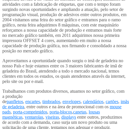
atividades com a fabricação de etiquetas, que com o tempo foram
surgindo novas oportunidades e ampliando a atuação, pelo setor de
programação visual, produção de adesivos entre outros produtos, em
2004 visitamos uma feira do setor gráfico e entramos para o ramo
gráfico, nesta feira adquirimos 8 máquinas, com este maquinário
reforçamos a nossa capacidade de produção e entramos mais forte
no mercado gráfico também, em 2011 adquirimos nossa primeira
impressora OFFSET 4 cores, aumentando em muito a nossa
capacidade de produção gráfica, nos firmando e consolidado a nossa
posição no mercado gráfico.
Aproveitamos a oportunidade quando surgiu o imã de geladeira no
nosso País e hoje estamos entre os 3 maiores fabricantes de imã de
geladeira do Brasil, atendendo a todo o mercado nacional, temos
clientes em todos os estados, os quais atendemos através da internet,
pelo site ou por e-mail.
Trabalhamos com produtos diversos, atuamos no setor gráfico, com
a produção
de
panfletos
,
encartes
,
timbrados
,
envelopes
,
calendários
,
cartões
,
imãs
de geladeira
, entre outros e na área de promocional com os
mouse
pads
,
porta-comprimidos
,
porta-blocos
,
canetas
,
lousas
magnéticas
,
ventarolas
,
viseiras
,
displays
entre outros, produzimos
de acordo com a demanda, caso surja um novo produto ou uma
solicitação de uma cliente, tentamos nos adequar e produzir.