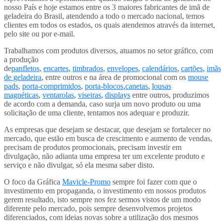
nosso País e hoje estamos entre os 3 maiores fabricantes de imã de
geladeira do Brasil, atendendo a todo o mercado nacional, temos
clientes em todos os estados, os quais atendemos através da internet,
pelo site ou por e-mail.
Trabalhamos com produtos diversos, atuamos no setor gráfico, com
a produção
de
panfletos
,
encartes
,
timbrados
,
envelopes
,
calendários
,
cartões
,
imãs
de geladeira
, entre outros e na área de promocional com os
mouse
pads
,
porta-comprimidos
,
porta-blocos
,
canetas
,
lousas
magnéticas
,
ventarolas
,
viseiras
,
displays
entre outros, produzimos
de acordo com a demanda, caso surja um novo produto ou uma
solicitação de uma cliente, tentamos nos adequar e produzir.
As empresas que desejam se destacar, que desejam se fortalecer no
mercado, que estão em busca de crescimento e aumento de vendas,
precisam de produtos promocionais, precisam investir em
divulgação, não adianta uma empresa ter um excelente produto e
serviço e não divulgar, só ela mesma saber disto.
O foco da Gráfica
Mavicle-Promo
sempre foi fazer com que o
investimento em propaganda, o investimento em nossos produtos
gerem resultado, isto sempre nos fez sermos vistos de um modo
diferente pelo mercado, pois sempre desenvolvemos projetos
diferenciados, com ideias novas sobre a utilização dos mesmos