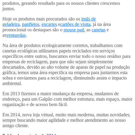
produtos, gerando resultado para os nossos clientes crescemos
juntos.
Hoje os produtos mais procurados são os
imãs de
geladeira
,
panfletos
,
encartes
e
cartões de visita
, já na área
promocional os destaques são o
mouse pad
, as
canetas
e
as
ventarolas
.
Na área de produtos ecologicamente corretos, trabalhamos com
canetas ecológicas utilizamos papeis reciclados em serviços
específicos entre outros, buscamos enviar todo o nosso resíduo para
empresas de reciclagem, para que não sejam simplesmente
descartados, devido ao alto volume de aparas de papel na produção
gráfica, temos uma área especifica na empresa para juntarmos esta
sobra e enviarmos para a reciclagem, diminuindo assim o impacto
ambiental.
Em 2013 fizemos a maior mudança da empresa, mudamos de
endereço, para um Galpão com melhor estrutura, mais espaço, maior
organização e de acesso bem fácil.
Em 2014, nova loja virtual, muito mais moderna, muitas novidades,
sempre buscando maior agilidade e melhor atendimento ao nosso
amigo cliente.