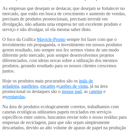
As empresas que desejam se destacar, que desejam se fortalecer no
mercado, que estão em busca de crescimento e aumento de vendas,
precisam de produtos promocionais, precisam investir em
divulgação, não adianta uma empresa ter um excelente produto e
serviço e não divulgar, só ela mesma saber disto.
O foco da Gráfica
Mavicle-Promo
sempre foi fazer com que o
investimento em propaganda, o investimento em nossos produtos
gerem resultado, isto sempre nos fez sermos vistos de um modo
diferente pelo mercado, pois sempre desenvolvemos projetos
diferenciados, com ideias novas sobre a utilização dos mesmos
produtos, gerando resultado para os nossos clientes crescemos
juntos.
Hoje os produtos mais procurados são os
imãs de
geladeira
,
panfletos
,
encartes
e
cartões de visita
, já na área
promocional os destaques são o
mouse pad
, as
canetas
e
as
ventarolas
.
Na área de produtos ecologicamente corretos, trabalhamos com
canetas ecológicas utilizamos papeis reciclados em serviços
específicos entre outros, buscamos enviar todo o nosso resíduo para
empresas de reciclagem, para que não sejam simplesmente
descartados, devido ao alto volume de aparas de papel na produção