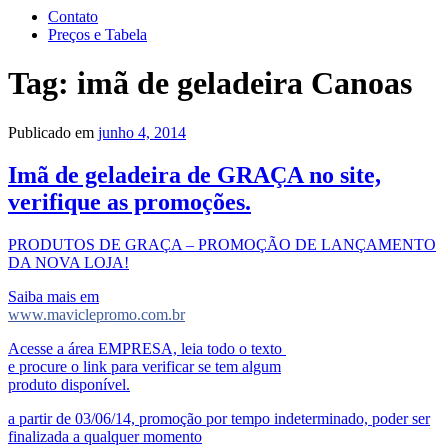
Contato
Preços e Tabela
Tag:
imã de geladeira Canoas
Publicado em
junho 4, 2014
Imã de geladeira de GRAÇA no site,
verifique as promoções.
PRODUTOS DE GRAÇA – PROMOÇÃO DE LANÇAMENTO
DA NOVA LOJA!
Saiba mais em
www.maviclepromo.com.br
Acesse a área EMPRESA, leia todo o texto
e procure o link para verificar se tem algum
produto disponível.
a partir de 03/06/14, promoção por tempo indeterminado, poder ser
finalizada a qualquer momento