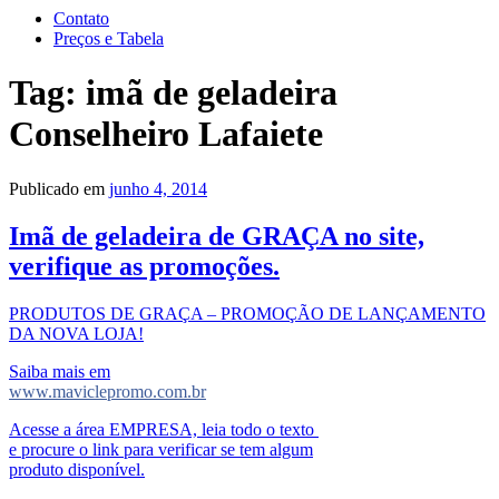
Contato
Preços e Tabela
Tag:
imã de geladeira
Conselheiro Lafaiete
Publicado em
junho 4, 2014
Imã de geladeira de GRAÇA no site,
verifique as promoções.
PRODUTOS DE GRAÇA – PROMOÇÃO DE LANÇAMENTO
DA NOVA LOJA!
Saiba mais em
www.maviclepromo.com.br
Acesse a área EMPRESA, leia todo o texto
e procure o link para verificar se tem algum
produto disponível.