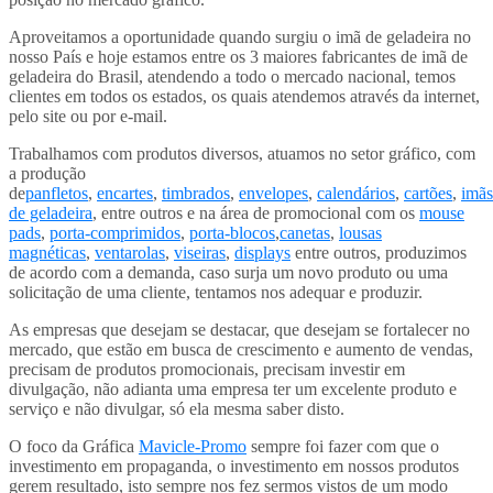
Aproveitamos a oportunidade quando surgiu o imã de geladeira no
nosso País e hoje estamos entre os 3 maiores fabricantes de imã de
geladeira do Brasil, atendendo a todo o mercado nacional, temos
clientes em todos os estados, os quais atendemos através da internet,
pelo site ou por e-mail.
Trabalhamos com produtos diversos, atuamos no setor gráfico, com
a produção
de
panfletos
,
encartes
,
timbrados
,
envelopes
,
calendários
,
cartões
,
imãs
de geladeira
, entre outros e na área de promocional com os
mouse
pads
,
porta-comprimidos
,
porta-blocos
,
canetas
,
lousas
magnéticas
,
ventarolas
,
viseiras
,
displays
entre outros, produzimos
de acordo com a demanda, caso surja um novo produto ou uma
solicitação de uma cliente, tentamos nos adequar e produzir.
As empresas que desejam se destacar, que desejam se fortalecer no
mercado, que estão em busca de crescimento e aumento de vendas,
precisam de produtos promocionais, precisam investir em
divulgação, não adianta uma empresa ter um excelente produto e
serviço e não divulgar, só ela mesma saber disto.
O foco da Gráfica
Mavicle-Promo
sempre foi fazer com que o
investimento em propaganda, o investimento em nossos produtos
gerem resultado, isto sempre nos fez sermos vistos de um modo