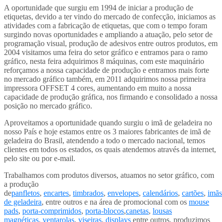
A oportunidade que surgiu em 1994 de iniciar a produção de
etiquetas, devido a ter vindo do mercado de confecção, iniciamos as
atividades com a fabricação de etiquetas, que com o tempo foram
surgindo novas oportunidades e ampliando a atuação, pelo setor de
programação visual, produção de adesivos entre outros produtos, em
2004 visitamos uma feira do setor gráfico e entramos para o ramo
gráfico, nesta feira adquirimos 8 máquinas, com este maquinário
reforçamos a nossa capacidade de produção e entramos mais forte
no mercado gráfico também, em 2011 adquirimos nossa primeira
impressora OFFSET 4 cores, aumentando em muito a nossa
capacidade de produção gráfica, nos firmando e consolidado a nossa
posição no mercado gráfico.
Aproveitamos a oportunidade quando surgiu o imã de geladeira no
nosso País e hoje estamos entre os 3 maiores fabricantes de imã de
geladeira do Brasil, atendendo a todo o mercado nacional, temos
clientes em todos os estados, os quais atendemos através da internet,
pelo site ou por e-mail.
Trabalhamos com produtos diversos, atuamos no setor gráfico, com
a produção
de
panfletos
,
encartes
,
timbrados
,
envelopes
,
calendários
,
cartões
,
imãs
de geladeira
, entre outros e na área de promocional com os
mouse
pads
,
porta-comprimidos
,
porta-blocos
,
canetas
,
lousas
magnéticas
,
ventarolas
,
viseiras
,
displays
entre outros, produzimos