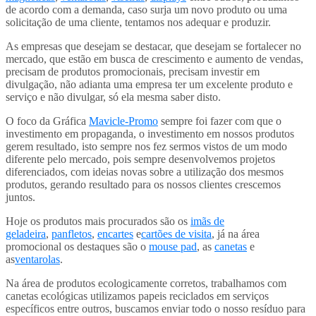
de acordo com a demanda, caso surja um novo produto ou uma
solicitação de uma cliente, tentamos nos adequar e produzir.
As empresas que desejam se destacar, que desejam se fortalecer no
mercado, que estão em busca de crescimento e aumento de vendas,
precisam de produtos promocionais, precisam investir em
divulgação, não adianta uma empresa ter um excelente produto e
serviço e não divulgar, só ela mesma saber disto.
O foco da Gráfica
Mavicle-Promo
sempre foi fazer com que o
investimento em propaganda, o investimento em nossos produtos
gerem resultado, isto sempre nos fez sermos vistos de um modo
diferente pelo mercado, pois sempre desenvolvemos projetos
diferenciados, com ideias novas sobre a utilização dos mesmos
produtos, gerando resultado para os nossos clientes crescemos
juntos.
Hoje os produtos mais procurados são os
imãs de
geladeira
,
panfletos
,
encartes
e
cartões de visita
, já na área
promocional os destaques são o
mouse pad
, as
canetas
e
as
ventarolas
.
Na área de produtos ecologicamente corretos, trabalhamos com
canetas ecológicas utilizamos papeis reciclados em serviços
específicos entre outros, buscamos enviar todo o nosso resíduo para