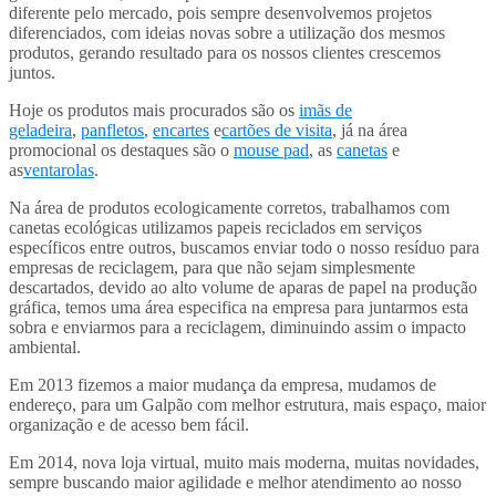
diferente pelo mercado, pois sempre desenvolvemos projetos
diferenciados, com ideias novas sobre a utilização dos mesmos
produtos, gerando resultado para os nossos clientes crescemos
juntos.
Hoje os produtos mais procurados são os
imãs de
geladeira
,
panfletos
,
encartes
e
cartões de visita
, já na área
promocional os destaques são o
mouse pad
, as
canetas
e
as
ventarolas
.
Na área de produtos ecologicamente corretos, trabalhamos com
canetas ecológicas utilizamos papeis reciclados em serviços
específicos entre outros, buscamos enviar todo o nosso resíduo para
empresas de reciclagem, para que não sejam simplesmente
descartados, devido ao alto volume de aparas de papel na produção
gráfica, temos uma área especifica na empresa para juntarmos esta
sobra e enviarmos para a reciclagem, diminuindo assim o impacto
ambiental.
Em 2013 fizemos a maior mudança da empresa, mudamos de
endereço, para um Galpão com melhor estrutura, mais espaço, maior
organização e de acesso bem fácil.
Em 2014, nova loja virtual, muito mais moderna, muitas novidades,
sempre buscando maior agilidade e melhor atendimento ao nosso