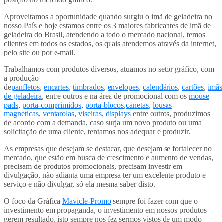
Aproveitamos a oportunidade quando surgiu o imã de geladeira no
nosso País e hoje estamos entre os 3 maiores fabricantes de imã de
geladeira do Brasil, atendendo a todo o mercado nacional, temos
clientes em todos os estados, os quais atendemos através da internet,
pelo site ou por e-mail.
Trabalhamos com produtos diversos, atuamos no setor gráfico, com
a produção
de
panfletos
,
encartes
,
timbrados
,
envelopes
,
calendários
,
cartões
,
imãs
de geladeira
, entre outros e na área de promocional com os
mouse
pads
,
porta-comprimidos
,
porta-blocos
,
canetas
,
lousas
magnéticas
,
ventarolas
,
viseiras
,
displays
entre outros, produzimos
de acordo com a demanda, caso surja um novo produto ou uma
solicitação de uma cliente, tentamos nos adequar e produzir.
As empresas que desejam se destacar, que desejam se fortalecer no
mercado, que estão em busca de crescimento e aumento de vendas,
precisam de produtos promocionais, precisam investir em
divulgação, não adianta uma empresa ter um excelente produto e
serviço e não divulgar, só ela mesma saber disto.
O foco da Gráfica
Mavicle-Promo
sempre foi fazer com que o
investimento em propaganda, o investimento em nossos produtos
gerem resultado, isto sempre nos fez sermos vistos de um modo