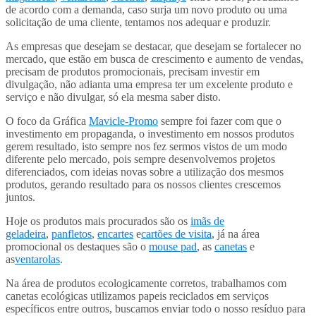
de acordo com a demanda, caso surja um novo produto ou uma
solicitação de uma cliente, tentamos nos adequar e produzir.
As empresas que desejam se destacar, que desejam se fortalecer no
mercado, que estão em busca de crescimento e aumento de vendas,
precisam de produtos promocionais, precisam investir em
divulgação, não adianta uma empresa ter um excelente produto e
serviço e não divulgar, só ela mesma saber disto.
O foco da Gráfica
Mavicle-Promo
sempre foi fazer com que o
investimento em propaganda, o investimento em nossos produtos
gerem resultado, isto sempre nos fez sermos vistos de um modo
diferente pelo mercado, pois sempre desenvolvemos projetos
diferenciados, com ideias novas sobre a utilização dos mesmos
produtos, gerando resultado para os nossos clientes crescemos
juntos.
Hoje os produtos mais procurados são os
imãs de
geladeira
,
panfletos
,
encartes
e
cartões de visita
, já na área
promocional os destaques são o
mouse pad
, as
canetas
e
as
ventarolas
.
Na área de produtos ecologicamente corretos, trabalhamos com
canetas ecológicas utilizamos papeis reciclados em serviços
específicos entre outros, buscamos enviar todo o nosso resíduo para