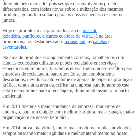
diferente pelo mercado, pois sempre desenvolvemos projetos
diferenciados, com ideias novas sobre a utilização dos mesmos
produtos, gerando resultado para os nossos clientes crescemos
juntos.
Hoje os produtos mais procurados são os
imãs de
geladeira
,
panfletos
,
encartes
e
cartões de visita
, já na área
promocional os destaques são o
mouse pad
, as
canetas
e
as
ventarolas
.
Na área de produtos ecologicamente corretos, trabalhamos com
canetas ecológicas utilizamos papeis reciclados em serviços
específicos entre outros, buscamos enviar todo o nosso resíduo para
empresas de reciclagem, para que não sejam simplesmente
descartados, devido ao alto volume de aparas de papel na produção
gráfica, temos uma área especifica na empresa para juntarmos esta
sobra e enviarmos para a reciclagem, diminuindo assim o impacto
ambiental.
Em 2013 fizemos a maior mudança da empresa, mudamos de
endereço, para um Galpão com melhor estrutura, mais espaço, maior
organização e de acesso bem fácil.
Em 2014, nova loja virtual, muito mais moderna, muitas novidades,
sempre buscando maior agilidade e melhor atendimento ao nosso