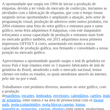
A oportunidade que surgiu em 1994 de iniciar a produção de
etiquetas, devido a ter vindo do mercado de confecção, iniciamos as
atividades com a fabricação de etiquetas, que com o tempo foram
surgindo novas oportunidades e ampliando a atuação, pelo setor de
programação visual, produção de adesivos entre outros produtos, em
2004 visitamos uma feira do setor gráfico e entramos para o ramo
gráfico, nesta feira adquirimos 8 máquinas, com este maquinário
reforçamos a nossa capacidade de produção e entramos mais forte
no mercado gráfico também, em 2011 adquirimos nossa primeira
impressora OFFSET 4 cores, aumentando em muito a nossa
capacidade de produção gráfica, nos firmando e consolidado a nossa
posição no mercado gráfico.
Aproveitamos a oportunidade quando surgiu o imã de geladeira no
nosso País e hoje estamos entre os 3 maiores fabricantes de imã de
geladeira do Brasil, atendendo a todo o mercado nacional, temos
clientes em todos os estados, os quais atendemos através da internet,
pelo site ou por e-mail.
Trabalhamos com produtos diversos, atuamos no setor gráfico, com
a produção
de
panfletos
,
encartes
,
timbrados
,
envelopes
,
calendários
,
cartões
,
imãs
de geladeira
, entre outros e na área de promocional com os
mouse
pads
,
porta-comprimidos
,
porta-blocos
,
canetas
,
lousas
magnéticas
,
ventarolas
,
viseiras
,
displays
entre outros, produzimos