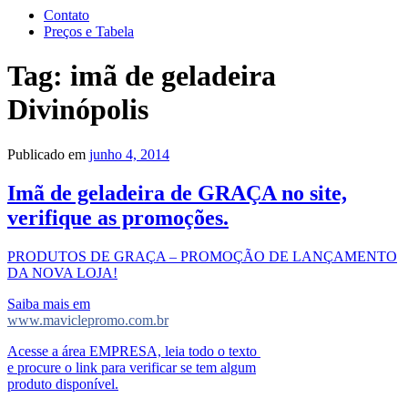
Contato
Preços e Tabela
Tag:
imã de geladeira
Divinópolis
Publicado em
junho 4, 2014
Imã de geladeira de GRAÇA no site,
verifique as promoções.
PRODUTOS DE GRAÇA – PROMOÇÃO DE LANÇAMENTO
DA NOVA LOJA!
Saiba mais em
www.maviclepromo.com.br
Acesse a área EMPRESA, leia todo o texto
e procure o link para verificar se tem algum
produto disponível.