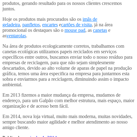
produtos, gerando resultado para os nossos clientes crescemos
juntos.
Hoje os produtos mais procurados são os
imãs de
geladeira
,
panfletos
,
encartes
e
cartões de visita
, já na área
promocional os destaques são o
mouse pad
, as
canetas
e
as
ventarolas
.
Na área de produtos ecologicamente corretos, trabalhamos com
canetas ecológicas utilizamos papeis reciclados em serviços
específicos entre outros, buscamos enviar todo o nosso resíduo para
empresas de reciclagem, para que não sejam simplesmente
descartados, devido ao alto volume de aparas de papel na produção
gráfica, temos uma área especifica na empresa para juntarmos esta
sobra e enviarmos para a reciclagem, diminuindo assim o impacto
ambiental.
Em 2013 fizemos a maior mudança da empresa, mudamos de
endereço, para um Galpão com melhor estrutura, mais espaço, maior
organização e de acesso bem fácil.
Em 2014, nova loja virtual, muito mais moderna, muitas novidades,
sempre buscando maior agilidade e melhor atendimento ao nosso
amigo cliente.