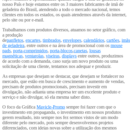
nosso País e hoje estamos entre os 3 maiores fabricantes de imã de
geladeira do Brasil, atendendo a todo o mercado nacional, temos
clientes em todos os estados, os quais atendemos através da internet,
pelo site ou por e-mail.
Trabalhamos com produtos diversos, atuamos no setor gráfico, com
a produção
de
panfletos
,
encartes
,
timbrados
,
envelopes
,
calendários
,
cartões
,
imãs
de geladeira
, entre outros e na área de promocional com os
mouse
pads
,
porta-comprimidos
,
porta-blocos
,
canetas
,
lousas
magnéticas
,
ventarolas
,
viseiras
,
displays
entre outros, produzimos
de acordo com a demanda, caso surja um novo produto ou uma
solicitação de uma cliente, tentamos nos adequar e produzir.
As empresas que desejam se destacar, que desejam se fortalecer no
mercado, que estão em busca de crescimento e aumento de vendas,
precisam de produtos promocionais, precisam investir em
divulgação, não adianta uma empresa ter um excelente produto e
serviço e não divulgar, só ela mesma saber disto.
O foco da Gráfica
Mavicle-Promo
sempre foi fazer com que o
investimento em propaganda, o investimento em nossos produtos
gerem resultado, isto sempre nos fez sermos vistos de um modo
diferente pelo mercado, pois sempre desenvolvemos projetos
diferenciados, com ideias novas sobre a utilização dos mesmos