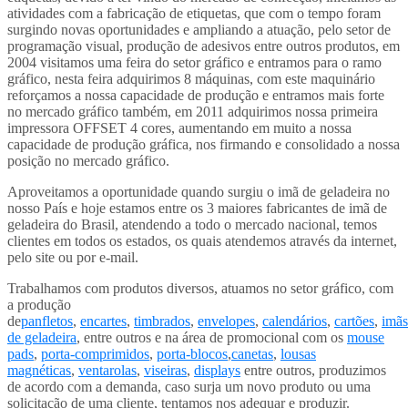
atividades com a fabricação de etiquetas, que com o tempo foram
surgindo novas oportunidades e ampliando a atuação, pelo setor de
programação visual, produção de adesivos entre outros produtos, em
2004 visitamos uma feira do setor gráfico e entramos para o ramo
gráfico, nesta feira adquirimos 8 máquinas, com este maquinário
reforçamos a nossa capacidade de produção e entramos mais forte
no mercado gráfico também, em 2011 adquirimos nossa primeira
impressora OFFSET 4 cores, aumentando em muito a nossa
capacidade de produção gráfica, nos firmando e consolidado a nossa
posição no mercado gráfico.
Aproveitamos a oportunidade quando surgiu o imã de geladeira no
nosso País e hoje estamos entre os 3 maiores fabricantes de imã de
geladeira do Brasil, atendendo a todo o mercado nacional, temos
clientes em todos os estados, os quais atendemos através da internet,
pelo site ou por e-mail.
Trabalhamos com produtos diversos, atuamos no setor gráfico, com
a produção
de
panfletos
,
encartes
,
timbrados
,
envelopes
,
calendários
,
cartões
,
imãs
de geladeira
, entre outros e na área de promocional com os
mouse
pads
,
porta-comprimidos
,
porta-blocos
,
canetas
,
lousas
magnéticas
,
ventarolas
,
viseiras
,
displays
entre outros, produzimos
de acordo com a demanda, caso surja um novo produto ou uma
solicitação de uma cliente, tentamos nos adequar e produzir.