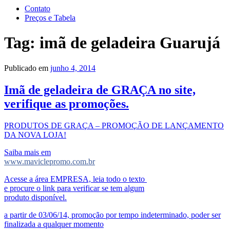
Contato
Preços e Tabela
Tag:
imã de geladeira Guarujá
Publicado em
junho 4, 2014
Imã de geladeira de GRAÇA no site,
verifique as promoções.
PRODUTOS DE GRAÇA – PROMOÇÃO DE LANÇAMENTO
DA NOVA LOJA!
Saiba mais em
www.maviclepromo.com.br
Acesse a área EMPRESA, leia todo o texto
e procure o link para verificar se tem algum
produto disponível.
a partir de 03/06/14, promoção por tempo indeterminado, poder ser
finalizada a qualquer momento