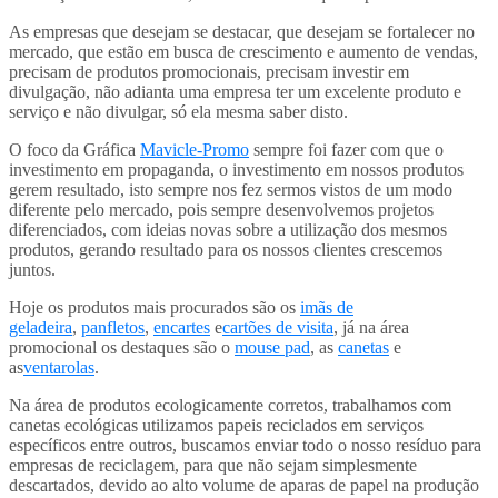
As empresas que desejam se destacar, que desejam se fortalecer no
mercado, que estão em busca de crescimento e aumento de vendas,
precisam de produtos promocionais, precisam investir em
divulgação, não adianta uma empresa ter um excelente produto e
serviço e não divulgar, só ela mesma saber disto.
O foco da Gráfica
Mavicle-Promo
sempre foi fazer com que o
investimento em propaganda, o investimento em nossos produtos
gerem resultado, isto sempre nos fez sermos vistos de um modo
diferente pelo mercado, pois sempre desenvolvemos projetos
diferenciados, com ideias novas sobre a utilização dos mesmos
produtos, gerando resultado para os nossos clientes crescemos
juntos.
Hoje os produtos mais procurados são os
imãs de
geladeira
,
panfletos
,
encartes
e
cartões de visita
, já na área
promocional os destaques são o
mouse pad
, as
canetas
e
as
ventarolas
.
Na área de produtos ecologicamente corretos, trabalhamos com
canetas ecológicas utilizamos papeis reciclados em serviços
específicos entre outros, buscamos enviar todo o nosso resíduo para
empresas de reciclagem, para que não sejam simplesmente
descartados, devido ao alto volume de aparas de papel na produção