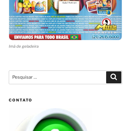
Imã de geladeira
Pesquisar
Pesqui
por:
CONTATO