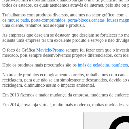
todos os estados, os quais atendemos através da internet, pelo site ou 
Trabalhamos com produtos diversos, atuamos no setor gráfico, com a
os
mouse pads
,
porta-comprimidos
,
porta-blocos
,
canetas
,
lousas magn
uma cliente, tentamos nos adequar e produzir.
As empresas que desejam se destacar, que desejam se fortalecer no m
adianta uma empresa ter um excelente produto e serviço e não divulgar
O foco da Gráfica
Mavicle-Promo
sempre foi fazer com que o investi
mercado, pois sempre desenvolvemos projetos diferenciados, com ideia
Hoje os produtos mais procurados são os
imãs de geladeira
,
panfletos
Na área de produtos ecologicamente corretos, trabalhamos com canetas
reciclagem, para que não sejam simplesmente descartados, devido ao a
reciclagem, diminuindo assim o impacto ambiental.
Em 2013 fizemos a maior mudança da empresa, mudamos de endereço, 
Em 2014, nova loja virtual, muito mais moderna, muitas novidades, s