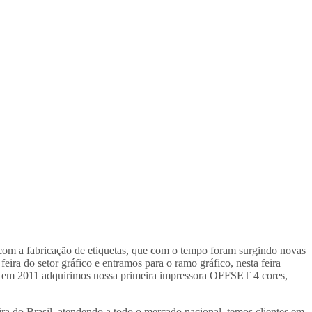
 com a fabricação de etiquetas, que com o tempo foram surgindo novas
ira do setor gráfico e entramos para o ramo gráfico, nesta feira
, em 2011 adquirimos nossa primeira impressora OFFSET 4 cores,
ra do Brasil, atendendo a todo o mercado nacional, temos clientes em