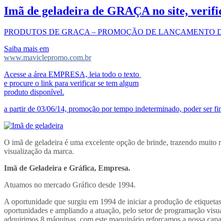
Imã de geladeira de GRAÇA no site, verifi
PRODUTOS DE GRAÇA – PROMOÇÃO DE LANÇAMENTO D
Saiba mais em
www.maviclepromo.com.br
Acesse a área EMPRESA, leia todo o texto
e procure o link para verificar se tem algum
produto disponível.
a partir de 03/06/14, promoção por tempo indeterminado, poder ser f
O imã de geladeira é uma excelente opção de brinde, trazendo muito 
visualização da marca.
Imã de Geladeira e Gráfica, Empresa.
Atuamos no mercado Gráfico desde 1994.
A oportunidade que surgiu em 1994 de iniciar a produção de etiqueta
oportunidades e ampliando a atuação, pelo setor de programação visual
adquirimos 8 máquinas, com este maquinário reforçamos a nossa cap