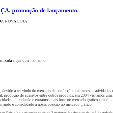
RAÇA, promoção de lançamento.
A NOVA LOJA!
inalizada a qualquer momento.
s, devido a ter vindo do mercado de confecção, iniciamos as atividades
, produção de adesivos entre outros produtos, em 2004 visitamos uma fe
acidade de produção e entramos mais forte no mercado gráfico também
rmando e consolidado a nossa posição no mercado gráfico.
o País e hoje estamos entre os 3 maiores fabricantes de imã de geladei