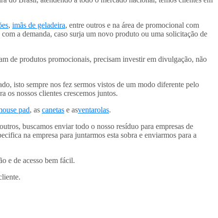
ões
,
imãs de geladeira
, entre outros e na área de promocional com
o com a demanda, caso surja um novo produto ou uma solicitação de
sam de produtos promocionais, precisam investir em divulgação, não
do, isto sempre nos fez sermos vistos de um modo diferente pelo
a os nossos clientes crescemos juntos.
mouse pad
, as
canetas
e as
ventarolas
.
 outros, buscamos enviar todo o nosso resíduo para empresas de
ecifica na empresa para juntarmos esta sobra e enviarmos para a
 e de acesso bem fácil.
liente.