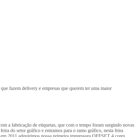
s que fazem delivery e empresas que querem ter uma maior
 com a fabricação de etiquetas, que com o tempo foram surgindo novas
ira do setor gráfico e entramos para o ramo gráfico, nesta feira
, em 2011 adquirimos nossa primeira impressora OFFSET 4 cores,