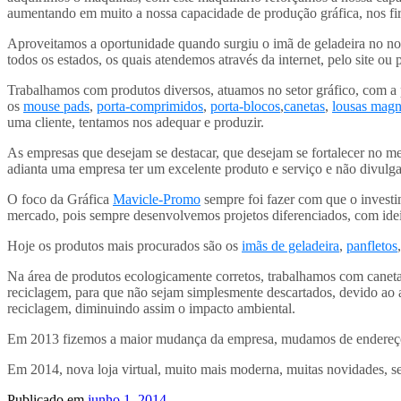
aumentando em muito a nossa capacidade de produção gráfica, nos fi
Aproveitamos a oportunidade quando surgiu o imã de geladeira no noss
todos os estados, os quais atendemos através da internet, pelo site ou 
Trabalhamos com produtos diversos, atuamos no setor gráfico, com a
os
mouse pads
,
porta-comprimidos
,
porta-blocos
,
canetas
,
lousas magn
uma cliente, tentamos nos adequar e produzir.
As empresas que desejam se destacar, que desejam se fortalecer no m
adianta uma empresa ter um excelente produto e serviço e não divulgar
O foco da Gráfica
Mavicle-Promo
sempre foi fazer com que o investi
mercado, pois sempre desenvolvemos projetos diferenciados, com ideia
Hoje os produtos mais procurados são os
imãs de geladeira
,
panfletos
Na área de produtos ecologicamente corretos, trabalhamos com canetas
reciclagem, para que não sejam simplesmente descartados, devido ao a
reciclagem, diminuindo assim o impacto ambiental.
Em 2013 fizemos a maior mudança da empresa, mudamos de endereço, 
Em 2014, nova loja virtual, muito mais moderna, muitas novidades, s
Publicado em
junho 1, 2014