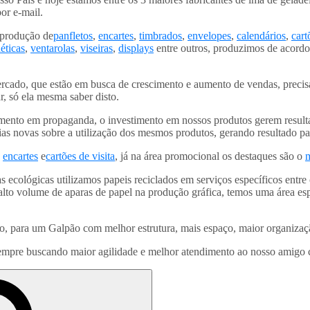
por e-mail.
 produção de
panfletos
,
encartes
,
timbrados
,
envelopes
,
calendários
,
cart
éticas
,
ventarolas
,
viseiras
,
displays
entre outros, produzimos de acord
ercado, que estão em busca de crescimento e aumento de vendas, preci
, só ela mesma saber disto.
mento em propaganda, o investimento em nossos produtos gerem resulta
s novas sobre a utilização dos mesmos produtos, gerando resultado par
,
encartes
e
cartões de visita
, já na área promocional os destaques são o
 ecológicas utilizamos papeis reciclados em serviços específicos entre
lto volume de aparas de papel na produção gráfica, temos uma área esp
para um Galpão com melhor estrutura, mais espaço, maior organização
empre buscando maior agilidade e melhor atendimento ao nosso amigo c