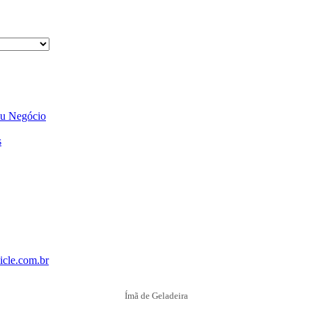
eu Negócio
s
cle.com.br
Ímã de Geladeira