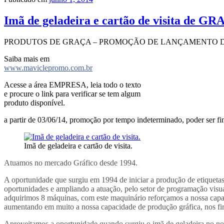
Imã de geladeira e cartão de visita de G
PRODUTOS DE GRAÇA – PROMOÇÃO DE LANÇAMENTO D
Saiba mais em
www.maviclepromo.com.br
Acesse a área EMPRESA, leia todo o texto
e procure o link para verificar se tem algum
produto disponível.
a partir de 03/06/14, promoção por tempo indeterminado, poder ser f
Imã de geladeira e cartão de visita.
Atuamos no mercado Gráfico desde 1994.
A oportunidade que surgiu em 1994 de iniciar a produção de etiqueta
oportunidades e ampliando a atuação, pelo setor de programação visual
adquirimos 8 máquinas, com este maquinário reforçamos a nossa cap
aumentando em muito a nossa capacidade de produção gráfica, nos fi
Aproveitamos a oportunidade quando surgiu o imã de geladeira no noss