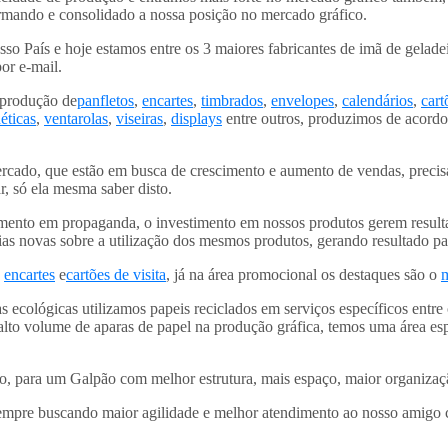
rmando e consolidado a nossa posição no mercado gráfico.
o País e hoje estamos entre os 3 maiores fabricantes de imã de geladei
por e-mail.
 produção de
panfletos
,
encartes
,
timbrados
,
envelopes
,
calendários
,
cart
éticas
,
ventarolas
,
viseiras
,
displays
entre outros, produzimos de acord
ercado, que estão em busca de crescimento e aumento de vendas, preci
, só ela mesma saber disto.
mento em propaganda, o investimento em nossos produtos gerem resulta
s novas sobre a utilização dos mesmos produtos, gerando resultado par
,
encartes
e
cartões de visita
, já na área promocional os destaques são o
 ecológicas utilizamos papeis reciclados em serviços específicos entre
lto volume de aparas de papel na produção gráfica, temos uma área esp
para um Galpão com melhor estrutura, mais espaço, maior organização
empre buscando maior agilidade e melhor atendimento ao nosso amigo c