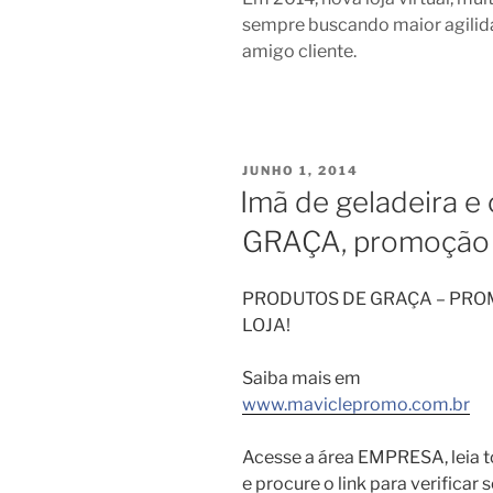
sempre buscando maior agilid
amigo cliente.
PUBLICADO
JUNHO 1, 2014
EM
Imã de geladeira e 
GRAÇA, promoção 
PRODUTOS DE GRAÇA – PR
LOJA!
Saiba mais em
www.maviclepromo.com.br
Acesse a área EMPRESA, leia t
e procure o link para verificar