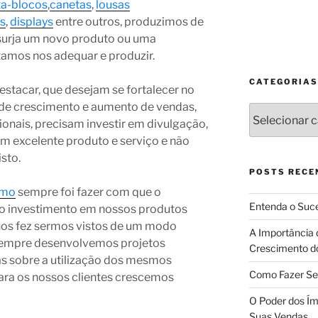
ta-blocos
,
canetas
,
lousas
as
,
displays
entre outros, produzimos de
surja um novo produto ou uma
ntamos nos adequar e produzir.
CATEGORIAS
stacar, que desejam se fortalecer no
de crescimento e aumento de vendas,
Categorias
nais, precisam investir em divulgação,
m excelente produto e serviço e não
sto.
POSTS RECE
omo
sempre foi fazer com que o
Entenda o Suce
o investimento em nossos produtos
nos fez sermos vistos de um modo
A Importância 
 sempre desenvolvemos projetos
Crescimento d
as sobre a utilização dos mesmos
Como Fazer Se
ara os nossos clientes crescemos
O Poder dos Ím
Suas Vendas