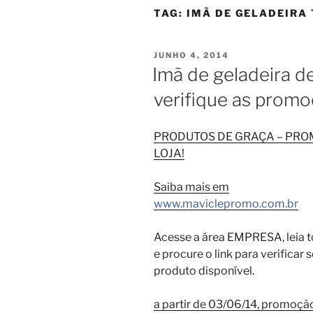
TAG:
IMÃ DE GELADEIRA 
PUBLICADO
JUNHO 4, 2014
EM
Imã de geladeira d
verifique as promo
PRODUTOS DE GRAÇA – PR
LOJA!
Saiba mais em
www.maviclepromo.com.br
Acesse a área EMPRESA, leia t
e procure o link para verificar
produto disponível.
a partir de 03/06/14, promoçã