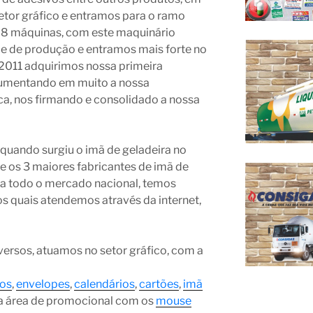
etor gráfico e entramos para o ramo
os 8 máquinas, com este maquinário
e de produção e entramos mais forte no
011 adquirimos nossa primeira
aumentando em muito a nossa
a, nos firmando e consolidado a nossa
uando surgiu o imã de geladeira no
e os 3 maiores fabricantes de imã de
o a todo o mercado nacional, temos
os quais atendemos através da internet,
ersos, atuamos no setor gráfico, com a
os
,
envelopes
,
calendários
,
cartões
,
imã
 na área de promocional com os
mouse