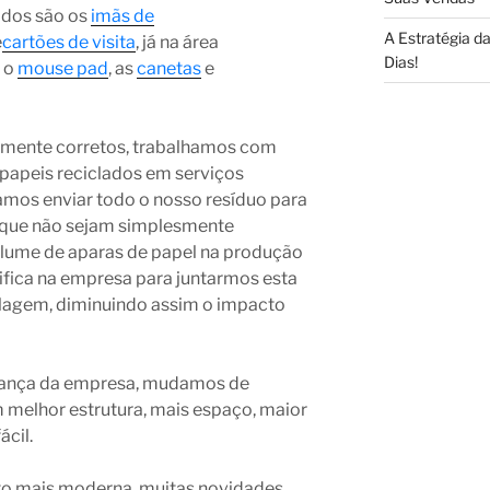
ados são os
imãs de
A Estratégia 
e
cartões de visita
, já na área
Dias!
 o
mouse pad
, as
canetas
e
amente corretos, trabalhamos com
 papeis reciclados em serviços
amos enviar todo o nosso resíduo para
 que não sejam simplesmente
olume de aparas de papel na produção
ifica na empresa para juntarmos esta
clagem, diminuindo assim o impacto
ança da empresa, mudamos de
melhor estrutura, mais espaço, maior
cil.
ito mais moderna, muitas novidades,