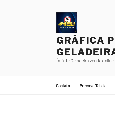
Pular
para
o
conteúdo
GRÁFICA 
GELADEIR
Ímã de Geladeira venda online
Contato
Preços e Tabela