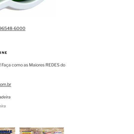
)96548-6000
INE
! Faça como as Maiores REDES do
om.br
ira