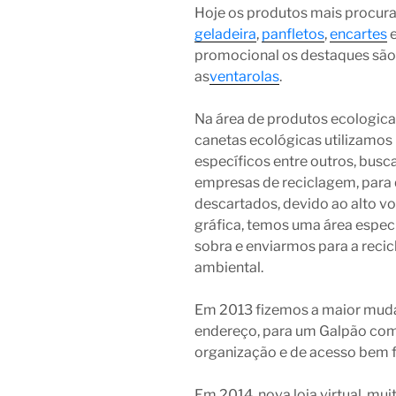
Hoje os produtos mais procur
geladeira
,
panfletos
,
encartes
promocional os destaques são
as
ventarolas
.
Na área de produtos ecologic
canetas ecológicas utilizamos
específicos entre outros, busc
empresas de reciclagem, para
descartados, devido ao alto v
gráfica, temos uma área espec
sobra e enviarmos para a reci
ambiental.
Em 2013 fizemos a maior mud
endereço, para um Galpão com 
organização e de acesso bem fá
Em 2014, nova loja virtual, mu