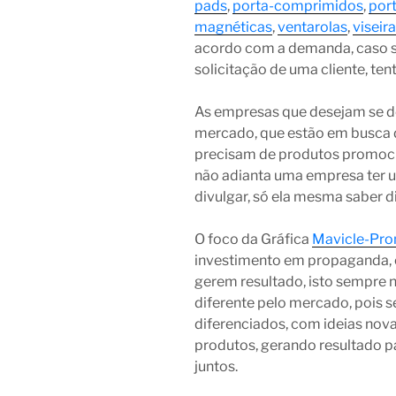
pads
,
porta-comprimidos
,
por
magnéticas
,
ventarolas
,
viseir
acordo com a demanda, caso 
solicitação de uma cliente, te
As empresas que desejam se de
mercado, que estão em busca 
precisam de produtos promocio
não adianta uma empresa ter u
divulgar, só ela mesma saber di
O foco da Gráfica
Mavicle-Pr
investimento em propaganda, 
gerem resultado, isto sempre 
diferente pelo mercado, pois
diferenciados, com ideias nov
produtos, gerando resultado p
juntos.