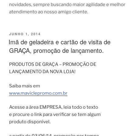
novidades, sempre buscando maior agilidade e melhor
atendimento ao nosso amigo cliente.
PUBLICADO
JUNHO 1, 2014
EM
Imã de geladeira e cartão de visita de
GRAÇA, promoção de lançamento.
PRODUTOS DE GRAÇA – PROMOÇÃO DE
LANÇAMENTO DA NOVA LOJA!
Saiba mais em
www.maviclepromo.com.br
Acesse a área EMPRESA, leia todo o texto
e procure o link para verificar se tem algum
produto disponível.
a partir de 03/06/14, promoção por tempo