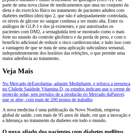
parte de uma nova classe de medicamentos que atua no conjunto da
dieta e do exercício físico no tratamento de pacientes adultos com
diabetes mellitus (dm) tipo 2, que não é adequadamente controlada,
os níveis de glicose no sangue continua a ser muito alta. Entre os
análogos de GLP-1 e dos já existentes, e por autorizados os
pacientes com DM2, a semaglutida tem se mostrado como o mais
forte no mundo do controle glicêmico e da perda de peso, e com o
benefício adicional de reduzir o risco cardiovascular, e tudo isso com
a vantagem de que se trata de uma aplicação subcutânea semanal,
independentemente dos horários das refeições, o que permite uma
maior aderência ao tratamento.
Veja Mais
No Mercado de
Eurofarma, adquire Medipharm, e reforça a presença
no Chile
de Saúde
de Vitamina D, os estudos indicam que o creme de
proteção solar, sem prejuízo de a produção e
o Mercado da
Panvel,
que se abre, com mais de 200 postos de trabalho
A nova medicina é uma publicação da Novo Nordisk, empresa
global de saúde, com mais de 95 anos de idade, em que a inovação e
a liderança no tratamento da diabetes em todo o mundo.
O novo aliado dos pacientes com diabetes mellitus