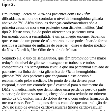
tipo 2.
Em Portugal, cerca de 70% dos pacientes com DM2 têm
dificuldades na hora de controlar o nível de hemoglobina glicada
abaixo de 7%. Além disso, as doenças cardiovasculares são a
primeira causa de morte em pacientes com diabetes mellitus (dm)
tipo 2. Neste caso, é o de poder oferecer aos pacientes uma
ferramenta como a semaglutida, é um privilégio enorme. Sabemos
que se trata de um ponto de não retorno, e que pode afetar de forma
positiva a centenas de milhares de pessoas”, disse o diretor médico
da Novo Nordisk, Um Olim de Andrade Mattar.
Segundo ela, o uso da semaglutida, que têm promovido uma maior
redução do nível de glicose no sangue, em todos os estudos
comparativos. “A semaglutida levou a que um percentual elevado de
pacientes, na linha de meta glicêmica de 7% da hemoglobina
glicada: 79% dos pacientes que chegaram a este destino é
recomendado pelos médicos. Do ponto de vista de seu peso
corporal, e com um controle que é essencial para o tratamento da
DM2, o medicamento que demonstrou uma perda de peso da parte
superior, de forma sustentada, chegando a uma redução no número
médio de 6,5 quilos, mais do dobro do visto com outros fármacos da
mesma classe. Por último, nos demos conta de que uma redução de
26% no risco de eventos cardiovasculares (morte cardiovascular,