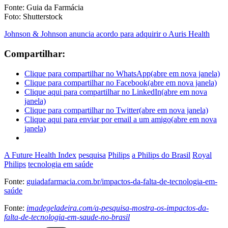
Fonte: Guia da Farmácia
Foto: Shutterstock
Johnson & Johnson anuncia acordo para adquirir o Auris Health
Compartilhar:
Clique para compartilhar no WhatsApp(abre em nova janela)
Clique para compartilhar no Facebook(abre em nova janela)
Clique aqui para compartilhar no LinkedIn(abre em nova
janela)
Clique para compartilhar no Twitter(abre em nova janela)
Clique aqui para enviar por email a um amigo(abre em nova
janela)
A Future Health Index
pesquisa
Philips
a Philips do Brasil
Royal
Philips
tecnologia em saúde
Fonte:
guiadafarmacia.com.br/impactos-da-falta-de-tecnologia-em-
saúde
Fonte:
imadegeladeira.com/a-pesquisa-mostra-os-impactos-da-
falta-de-tecnologia-em-saude-no-brasil