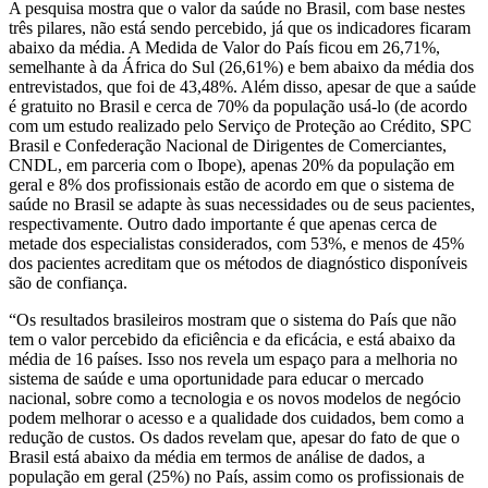
A pesquisa mostra que o valor da saúde no Brasil, com base nestes
três pilares, não está sendo percebido, já que os indicadores ficaram
abaixo da média. A Medida de Valor do País ficou em 26,71%,
semelhante à da África do Sul (26,61%) e bem abaixo da média dos
entrevistados, que foi de 43,48%. Além disso, apesar de que a saúde
é gratuito no Brasil e cerca de 70% da população usá-lo (de acordo
com um estudo realizado pelo Serviço de Proteção ao Crédito, SPC
Brasil e Confederação Nacional de Dirigentes de Comerciantes,
CNDL, em parceria com o Ibope), apenas 20% da população em
geral e 8% dos profissionais estão de acordo em que o sistema de
saúde no Brasil se adapte às suas necessidades ou de seus pacientes,
respectivamente. Outro dado importante é que apenas cerca de
metade dos especialistas considerados, com 53%, e menos de 45%
dos pacientes acreditam que os métodos de diagnóstico disponíveis
são de confiança.
“Os resultados brasileiros mostram que o sistema do País que não
tem o valor percebido da eficiência e da eficácia, e está abaixo da
média de 16 países. Isso nos revela um espaço para a melhoria no
sistema de saúde e uma oportunidade para educar o mercado
nacional, sobre como a tecnologia e os novos modelos de negócio
podem melhorar o acesso e a qualidade dos cuidados, bem como a
redução de custos. Os dados revelam que, apesar do fato de que o
Brasil está abaixo da média em termos de análise de dados, a
população em geral (25%) no País, assim como os profissionais de