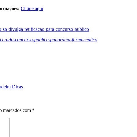
formações:
Clique aqui
-sp-divulga-retificacao-para-concurso-publico
icacao-do-concurso-publico-panorama-farmaceutico
adeira Dicas
ão marcados com
*