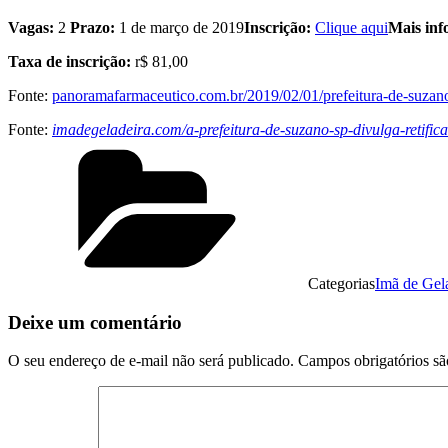
Vagas:
2
Prazo:
1 de março de 2019
Inscrição:
Clique aqui
Mais in
Taxa de inscrição:
r$ 81,00
Fonte:
panoramafarmaceutico.com.br/2019/02/01/prefeitura-de-suzano
Fonte:
imadegeladeira.com/a-prefeitura-de-suzano-sp-divulga-retif
Categorias
Imã de Gel
Deixe um comentário
O seu endereço de e-mail não será publicado.
Campos obrigatórios s