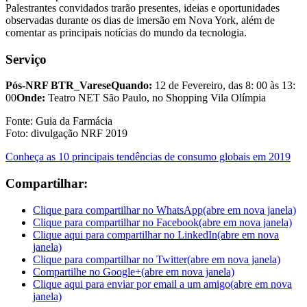
Palestrantes convidados trarão presentes, ideias e oportunidades
observadas durante os dias de imersão em Nova York, além de
comentar as principais notícias do mundo da tecnologia.
Serviço
Pós-NRF BTR_Varese
Quando:
12 de Fevereiro, das 8: 00 às 13:
00
Onde:
Teatro NET São Paulo, no Shopping Vila Olímpia
Fonte: Guia da Farmácia
Foto: divulgação NRF 2019
Conheça as 10 principais tendências de consumo globais em 2019
Compartilhar:
Clique para compartilhar no WhatsApp(abre em nova janela)
Clique para compartilhar no Facebook(abre em nova janela)
Clique aqui para compartilhar no LinkedIn(abre em nova
janela)
Clique para compartilhar no Twitter(abre em nova janela)
Compartilhe no Google+(abre em nova janela)
Clique aqui para enviar por email a um amigo(abre em nova
janela)