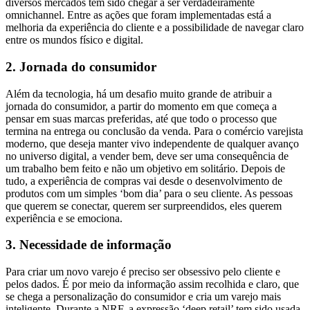
diversos mercados tem sido chegar a ser verdadeiramente
omnichannel. Entre as ações que foram implementadas está a
melhoria da experiência do cliente e a possibilidade de navegar claro
entre os mundos físico e digital.
2. Jornada do consumidor
Além da tecnologia, há um desafio muito grande de atribuir a
jornada do consumidor, a partir do momento em que começa a
pensar em suas marcas preferidas, até que todo o processo que
termina na entrega ou conclusão da venda. Para o comércio varejista
moderno, que deseja manter vivo independente de qualquer avanço
no universo digital, a vender bem, deve ser uma consequência de
um trabalho bem feito e não um objetivo em solitário. Depois de
tudo, a experiência de compras vai desde o desenvolvimento de
produtos com um simples ‘bom dia’ para o seu cliente. As pessoas
que querem se conectar, querem ser surpreendidos, eles querem
experiência e se emociona.
3. Necessidade de informação
Para criar um novo varejo é preciso ser obsessivo pelo cliente e
pelos dados. É por meio da informação assim recolhida e claro, que
se chega a personalização do consumidor e cria um varejo mais
inteligente. Durante a NRF, a expressão ‘deep retail’ tem sido usada