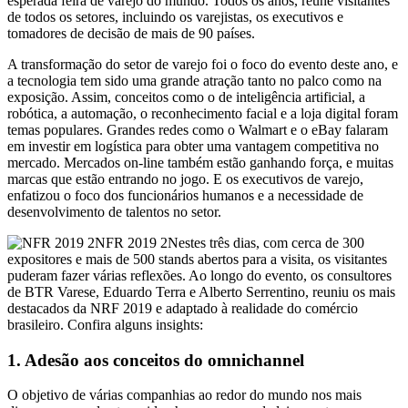
esperada feira de varejo do mundo. Todos os anos, reúne visitantes
de todos os setores, incluindo os varejistas, os executivos e
tomadores de decisão de mais de 90 países.
A transformação do setor de varejo foi o foco do evento deste ano, e
a tecnologia tem sido uma grande atração tanto no palco como na
exposição. Assim, conceitos como o de inteligência artificial, a
robótica, a automação, o reconhecimento facial e a loja digital foram
temas populares. Grandes redes como o Walmart e o eBay falaram
em investir em logística para obter uma vantagem competitiva no
mercado. Mercados on-line também estão ganhando força, e muitas
marcas que estão entrando no jogo. E os executivos de varejo,
enfatizou o foco dos funcionários humanos e a necessidade de
desenvolvimento de talentos no setor.
NFR 2019 2Nestes três dias, com cerca de 300
expositores e mais de 500 stands abertos para a visita, os visitantes
puderam fazer várias reflexões. Ao longo do evento, os consultores
de BTR Varese, Eduardo Terra e Alberto Serrentino, reuniu os mais
destacados da NRF 2019 e adaptado à realidade do comércio
brasileiro. Confira alguns insights:
1. Adesão aos conceitos do omnichannel
O objetivo de várias companhias ao redor do mundo nos mais