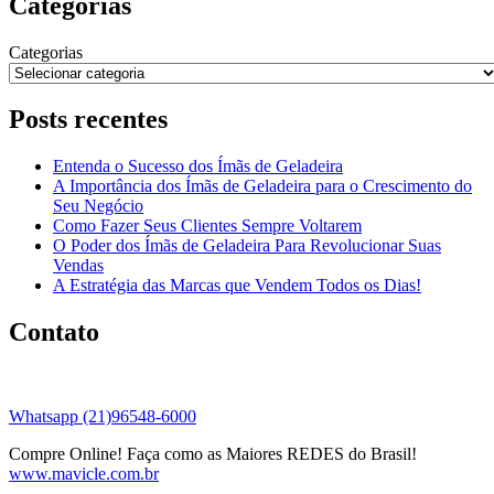
Categorias
Categorias
Posts recentes
Entenda o Sucesso dos Ímãs de Geladeira
A Importância dos Ímãs de Geladeira para o Crescimento do
Seu Negócio
Como Fazer Seus Clientes Sempre Voltarem
O Poder dos Ímãs de Geladeira Para Revolucionar Suas
Vendas
A Estratégia das Marcas que Vendem Todos os Dias!
Contato
Whatsapp (21)96548-6000
Compre Online! Faça como as Maiores REDES do Brasil!
www.mavicle.com.br