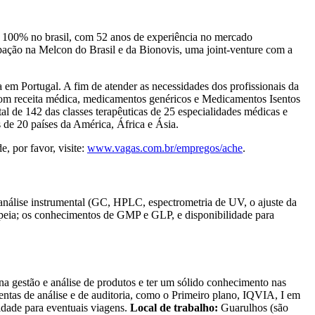
de 100% no brasil, com 52 anos de experiência no mercado
icipação na Melcon do Brasil e da Bionovis, uma joint-venture com a
em Portugal. A fim de atender as necessidades dos profissionais da
om receita médica, medicamentos genéricos e Medicamentos Isentos
al de 142 das classes terapêuticas de 25 especialidades médicas e
de 20 países da América, África e Ásia.
, por favor, visite:
www.vagas.com.br/empregos/ache
.
análise instrumental (GC, HPLC, espectrometria de UV, o ajuste da
eia; os conhecimentos de GMP e GLP, e disponibilidade para
 gestão e análise de produtos e ter um sólido conhecimento nas
mentas de análise e de auditoria, como o Primeiro plano, IQVIA, I em
idade para eventuais viagens.
Local de trabalho:
Guarulhos (são