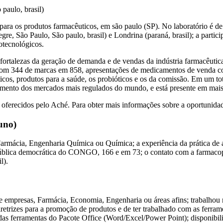
paulo, brasil)
para os produtos farmacêuticos, em são paulo (SP). No laboratório é 
egre, São Paulo, São paulo, brasil) e Londrina (paraná, brasil); a part
otecnológicos.
rtalezas da geração de demanda e de vendas da indústria farmacêutica 
 com 344 de marcas em 858, apresentações de medicamentos de venda c
cos, produtos para a saúde, os probióticos e os da comissão. Em um tot
ento dos mercados mais regulados do mundo, e está presente em mais 
oferecidos pelo Aché. Para obter mais informações sobre a oportunidade
uno)
armácia, Engenharia Química ou Química; a experiência da prática de 
ública democrática do CONGO, 166 e em 73; o contato com a farmacop
l).
mpresas, Farmácia, Economia, Engenharia ou áreas afins; trabalhou na
iretrizes para a promoção de produtos e de ter trabalhado com as ferra
as ferramentas do Pacote Office (Word/Excel/Power Point); disponibil