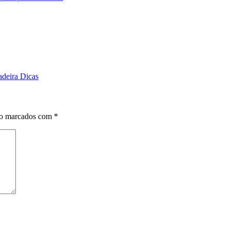
adeira Dicas
ão marcados com
*