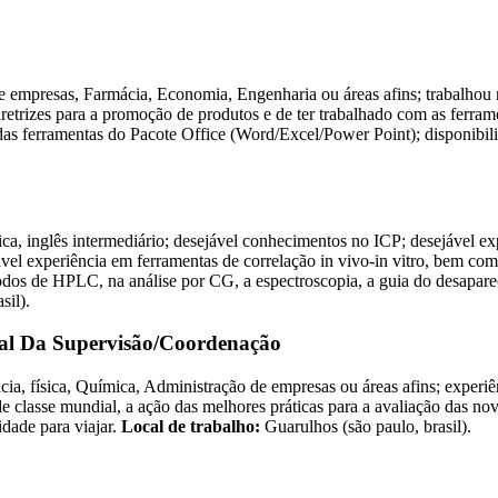
empresas, Farmácia, Economia, Engenharia ou áreas afins; trabalhou n
iretrizes para a promoção de produtos e de ter trabalhado com as ferra
as ferramentas do Pacote Office (Word/Excel/Power Point); disponibil
, inglês intermediário; desejável conhecimentos no ICP; desejável ex
vel experiência em ferramentas de correlação in vivo-in vitro, bem c
odos de HPLC, na análise por CG, a espectroscopia, a guia do desapa
sil).
ial Da Supervisão/Coordenação
cia, física, Química, Administração de empresas ou áreas afins; exper
 classe mundial, a ação das melhores práticas para a avaliação das nov
idade para viajar.
Local de trabalho:
Guarulhos (são paulo, brasil).