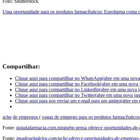
Foto: Shutterstock
Uma oportunidade para os produtos farmacêuticos: Eurofarma conta 
Compartilhar:
Clique aqui para compartilhar no WhatsApp(abre em uma nova 
Clique aqui para compartilhar no Facebook(abre em uma nova j
Clique aqui para compartilhar no LinkedIn(abre em uma nova j
Clique aqui para compartilhar no Twitter(abre em uma nova jan
Clique aqui para nos enviar um e-mail para um amigo(abre em 
ache
de empregos (
vagas de emprego para os produtos farmacêuticos
Fonte:
guiadafarmacia.com.ninguém pensa oferece oportunidades-de-
Fonte:
imadegeladeira.com/ache-oferece-oportunidades-de-emprego-