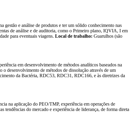
a gestão e análise de produtos e ter um sólido conhecimento nas
mentas de análise e de auditoria, como o Primeiro plano, IQVIA, I em
idade para eventuais viagens.
Local de trabalho:
Guarulhos (são
periência em desenvolvimento de métodos analíticos baseados na
omo o desenvolvimento de métodos de dissolução através de um
recimento da Bactéria, RDC53, RDC31, RDC166, e às diretrizes da
iência na aplicação do PEO/TMP, experiência em operações de
as tendências do mercado e experiência de liderança, de forma direta