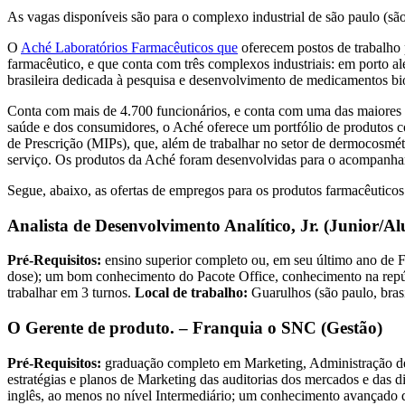
As vagas disponíveis são para o complexo industrial de são paulo (são 
O
Aché Laboratórios Farmacêuticos que
oferecem postos de trabalho 
farmacêutico, e que conta com três complexos industriais: em porto al
brasileira dedicada à pesquisa e desenvolvimento de medicamentos bi
Conta com mais de 4.700 funcionários, e conta com uma das maiores fo
saúde e dos consumidores, o Aché oferece um portfólio de produtos
de Prescrição (MIPs), que, além de trabalhar no setor de dermocosméti
serviço. Os produtos da Aché foram desenvolvidas para o acompanham
Segue, abaixo, as ofertas de empregos para os produtos farmacêuticos 
Analista de Desenvolvimento Analítico, Jr. (Junior/Al
Pré-Requisitos:
ensino superior completo ou, em seu último ano de F
dose); um bom conhecimento do Pacote Office, conhecimento na rep
trabalhar em 3 turnos.
Local de trabalho:
Guarulhos (são paulo, brasi
O Gerente de produto. – Franquia o SNC (Gestão)
Pré-Requisitos:
graduação completo em Marketing, Administração de e
estratégias e planos de Marketing das auditorias dos mercados e das d
inglês, ao menos no nível Intermediário; um conhecimento avançado d