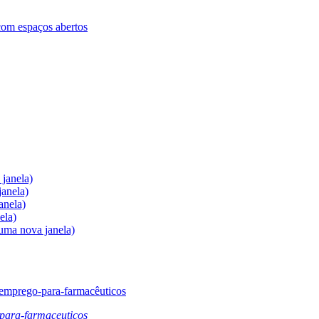
com espaços abertos
janela)
anela)
anela)
ela)
uma nova janela)
emprego-para-farmacêuticos
para-farmaceuticos