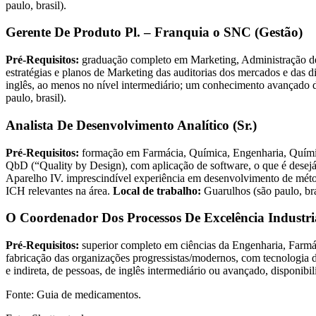
paulo, brasil).
Gerente De Produto Pl. – Franquia o SNC (Gestão)
Pré-Requisitos:
graduação completo em Marketing, Administração de 
estratégias e planos de Marketing das auditorias dos mercados e das d
inglês, ao menos no nível intermediário; um conhecimento avançado d
paulo, brasil).
Analista De Desenvolvimento Analítico (Sr.)
Pré-Requisitos:
formação em Farmácia, Química, Engenharia, Química
QbD (“Quality by Design), com aplicação de software, o que é desejá
Aparelho IV. imprescindível experiência em desenvolvimento de mét
ICH relevantes na área.
Local de trabalho:
Guarulhos (são paulo, bra
O Coordenador Dos Processos De Excelência Industr
Pré-Requisitos:
superior completo em ciências da Engenharia, Farmá
fabricação das organizações progressistas/modernos, com tecnologia de
e indireta, de pessoas, de inglês intermediário ou avançado, disponibil
Fonte: Guia de medicamentos.