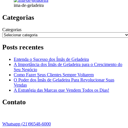
ima-de-geladeira
Categorias
Categorias
Posts recentes
Entenda o Sucesso dos Ímãs de Geladeira
A Importância dos Ímãs de Geladeira para o Crescimento do
Seu Negócio
Como Fazer Seus Clientes Sempre Voltarem
O Poder dos Ímãs de Geladeira Para Revolucionar Suas
Vendas
A Estratégia das Marcas que Vendem Todos os Dias!
Contato
Whatsapp (21)96548-6000