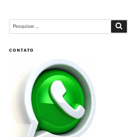
Pesquisar
Pesqui
por:
CONTATO