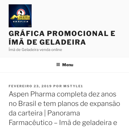
Pular
para
o
conteúdo
GRÁFICA PROMOCIONAL E
ÍMÃ DE GELADEIRA
Ímã de Geladeira venda online
Menu
PUBLICADO
FEVEREIRO 23, 2019
POR
MSTYLE1
EM
Aspen Pharma completa dez anos
no Brasil e tem planos de expansão
da carteira | Panorama
Farmacêutico – Imã de geladeira e