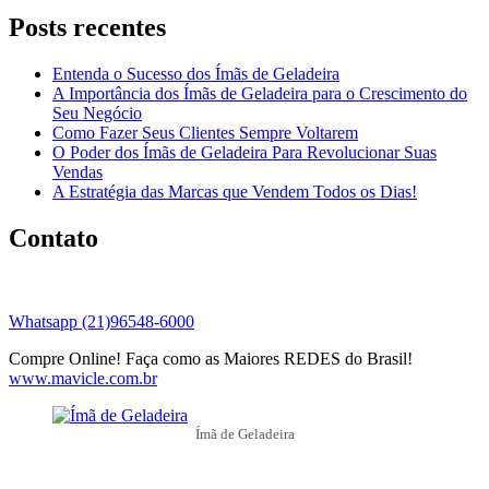
Posts recentes
Entenda o Sucesso dos Ímãs de Geladeira
A Importância dos Ímãs de Geladeira para o Crescimento do
Seu Negócio
Como Fazer Seus Clientes Sempre Voltarem
O Poder dos Ímãs de Geladeira Para Revolucionar Suas
Vendas
A Estratégia das Marcas que Vendem Todos os Dias!
Contato
Whatsapp (21)96548-6000
Compre Online! Faça como as Maiores REDES do Brasil!
www.mavicle.com.br
Ímã de Geladeira