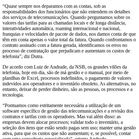
“Quase sempre nos deparamos com as contas, sob as
responsabilidades dos funcionários que não entendem os detalhes
dos serviços de telecomunicações. Quando perguntamos sobre os
valores das tarifas para as chamadas locais e de longa distância,
interatividades automática, roaming internacional e nacional,
franquias e velocidades de pacote de dados, nos damos conta de que
têm em conta apenas o valor total da fatura. Quando confrontamos o
contrato assinado com a fatura gerada, identificamos os erros no
processo de contratação que prejudicam e aumentam os custos de
telefonia”, diz Dutra.
De acordo com Luiz de Andrade, da NSB, os grandes vilões da
telefonia, hoje em dia, são de má gestão e o manual, por meio de
planilhas de Excel, processos indefinidos, o pagamento de valores
indevidos aos operadores e o inventário obsoleto. As alternativas, no
entanto, deixar de perder dinheiro, são as pessoas, os processos e a
tecnologia.
“Pontuamos como estritamente necessária a utilização de um
software específico de gestão das telecomunicações e a revisão dos
contratos e tarifas com os operadores. Mas vai além disso: as
empresas devem alocar processos; validar todo o inventário, a
seleção dos itens que estão sendo pagas sem uso; manter uma gestão
ativa, para que os custos que não aumentam; e, se possível, contar
com uma consultoria especializada”, orienta Andrade.