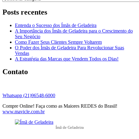
Posts recentes
Entenda o Sucesso dos Ímãs de Geladeira
A Importância dos Ímãs de Geladeira para o Crescimento do
Seu Negócio
Como Fazer Seus Clientes Sempre Voltarem
O Poder dos Ímãs de Geladeira Para Revolucionar Suas
Vendas
A Estratégia das Marcas que Vendem Todos os Dias!
Contato
Whatsapp (21)96548-6000
Compre Online! Faça como as Maiores REDES do Brasil!
www.mavicle.com.br
Ímã de Geladeira