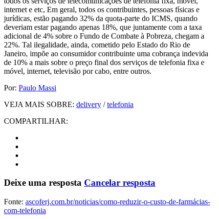
todos os serviços de telecomunicações de telefonia fixa, móvel,
internet e etc, Em geral, todos os contribuintes, pessoas físicas e
jurídicas, estão pagando 32% da quota-parte do ICMS, quando
deveriam estar pagando apenas 18%, que juntamente com a taxa
adicional de 4% sobre o Fundo de Combate à Pobreza, chegam a
22%. Tal ilegalidade, ainda, cometido pelo Estado do Rio de
Janeiro, impõe ao consumidor contribuinte uma cobrança indevida
de 10% a mais sobre o preço final dos serviços de telefonia fixa e
móvel, internet, televisão por cabo, entre outros.
Por:
Paulo Massi
VEJA MAIS SOBRE:
delivery
/
telefonia
COMPARTILHAR:
Deixe uma resposta
Cancelar resposta
Fonte:
ascoferj.com.br/noticias/como-reduzir-o-custo-de-farmácias-
com-telefonia