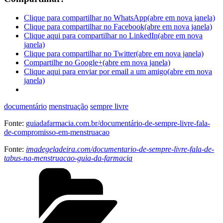
Clique para compartilhar no WhatsApp(abre em nova janela)
Clique para compartilhar no Facebook(abre em nova janela)
Clique aqui para compartilhar no LinkedIn(abre em nova
janela)
Clique para compartilhar no Twitter(abre em nova janela)
Compartilhe no Google+(abre em nova janela)
Clique aqui para enviar por email a um amigo(abre em nova
janela)
documentário
menstruação
sempre livre
Fonte:
guiadafarmacia.com.br/documentário-de-sempre-livre-fala-
de-compromisso-em-menstruacao
Fonte:
imadegeladeira.com/documentario-de-sempre-livre-fala-de-
tabus-na-menstruacao-guia-da-farmacia