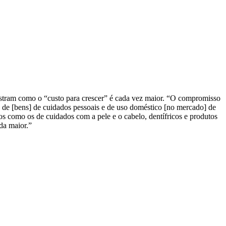
ostram como o “custo para crescer” é cada vez maior. “O compromisso
a de [bens] de cuidados pessoais e de uso doméstico [no mercado] de
os como os de cuidados com a pele e o cabelo, dentífricos e produtos
nda maior.”