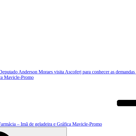
Deputado Anderson Moraes visita Ascoferj para conhecer as demanda
ica Mavicle-Promo
Farmácia – Imã de geladeira e Gráfica Mavicle-Promo