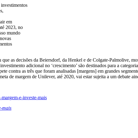
 investimentos
s,
air em
até 2023, no
osso mundo
 novas
mentos
ou que as decisões da Beiersdorf, da Henkel e de Colgate-Palmolive, m
 investimento adicional no ‘crescimento’ são destinados para a categori
mpete contra as três que foram analisadas [margens] em grandes segment
 meta de margem de Unilever, até 2020, vai estar sujeita a um debate ai
a-margem-e-investe-mais
e-mais