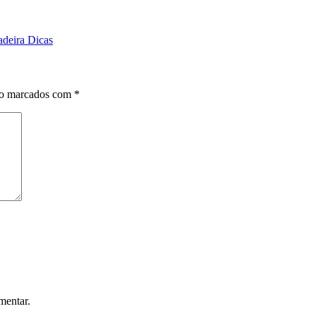
adeira Dicas
ão marcados com
*
mentar.