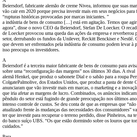
A
Beiersdorf, fabricante alemão de creme Nivea, informou que suas mar
vão cair em 2020 porque precisa investir mais em seus negócios para f
“rupturas históricas provocadas por marcas iniciantes. ”
a indústria de bens de consumo […] está em agitação. Temos que agir
agora”, disse o novo CEO da Beiersdorf, Stefan De Loecker. O recad
de Loecker provocou uma queda das ações da empresa e reverberou p
setor, derrubando os fundos da Unilever, Reckitt Benckiser e Nestlé. 
que devem ser enfrentados pela indústria de consumo podem levar à 
isso preocupa os investidores.
A
Beiersdorf é a terceira maior fabricante de bens de consumo para avi
sobre uma “reconfiguração das margens” nos últimos 30 dias. A rival
alemã Henkel, que produz o sabonete Dial e o sabão para a roupa Persi
ColgatePalmolive, dos Estados Unidos, que produz a pasta de dente C
anunciaram que vão investir mais em marcas, o marketing e a inovaçã
que iria afetar as margens de lucro. Combinados, os anúncios indicam
pêndulo do setor está fugindo de grande preocupação nos últimos ano
intenso controle de custos. Se deu conta de que as empresas que “não
atualizado frente às mudanças das necessidades dos consumidores” v
ter que investir para recuperar o terreno perdido, disse Pinheiros, na te
do banco suíço UBS. “Os que estão dormindo sobre os louros que t
cuidados.”
Para