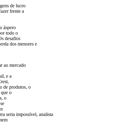
gens de lucro
azer frente a
o áspero
or todo o
Os desafios
perda dos menores e
sar ao mercado
l, e a
rest,
o de produtos, o
 que o
s, o
 se
an
rra seria impossível, analista
omem