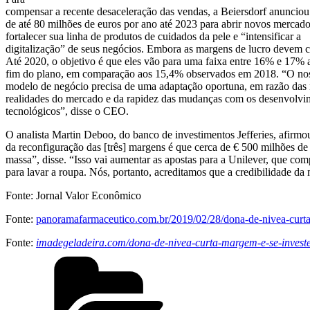
compensar a recente desaceleração das vendas, a Beiersdorf anunciou
de até 80 milhões de euros por ano até 2023 para abrir novos mercado
fortalecer sua linha de produtos de cuidados da pele e “intensificar a
digitalização” de seus negócios. Embora as margens de lucro devem c
Até 2020, o objetivo é que eles vão para uma faixa entre 16% e 17% 
fim do plano, em comparação aos 15,4% observados em 2018. “O n
modelo de negócio precisa de uma adaptação oportuna, em razão das
realidades do mercado e da rapidez das mudanças com os desenvolvi
tecnológicos”, disse o CEO.
O analista Martin Deboo, do banco de investimentos Jefferies, afirm
da reconfiguração das [três] margens é que cerca de € 500 milhões de
massa”, disse. “Isso vai aumentar as apostas para a Unilever, que co
para lavar a roupa. Nós, portanto, acreditamos que a credibilidade da
Fonte: Jornal Valor Econômico
Fonte:
panoramafarmaceutico.com.br/2019/02/28/dona-de-nivea-curt
Fonte:
imadegeladeira.com/dona-de-nivea-curta-margem-e-se-invest