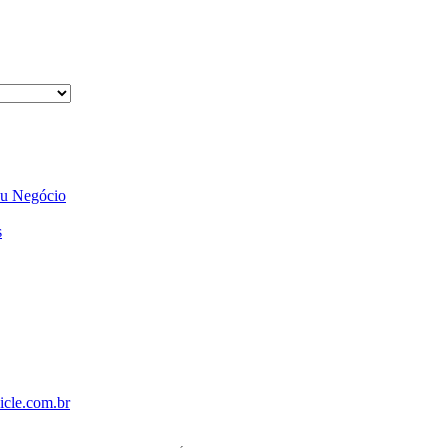
eu Negócio
s
cle.com.br