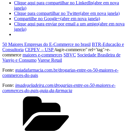
Clique aqui para compartilhar no LinkedIn(abre em nova
janela)
Clique para compartilhar no Twitter(abre em nova janela)
Compartilhe no Google+(abre em nova janela)
Clique aqui para enviar por email a um amigo(abre em nova
janela)
50 Maiores Empresas do E-Commerce no brasil
BTR-Educação e
Consultoria
CEPEV – USP
/tag/e-commerce/’ rel=’tag’>e-
commerce
maiores e-commerces
SBVC
Sociedade Brasileira de
Varejo e Consumo
Varese Retail
Fonte:
guiadafarmacia.com.br/drogarias-entre-os-50-maiores-e-
commerces-do-pais
Fonte:
imadegeladeira.com/drogarias-entre-os-50-maiores-e-
commerces-do-pais-guia-da-farmacia