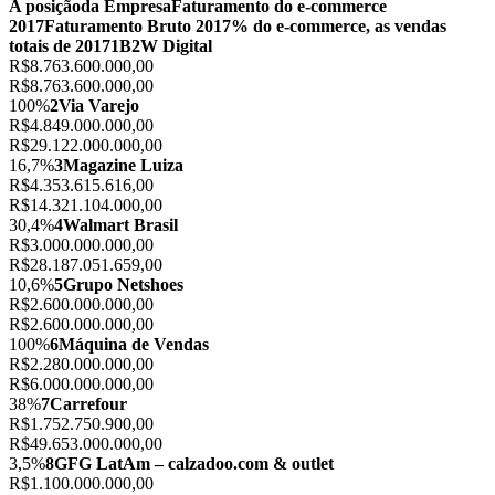
A posição
da Empresa
Faturamento do e-commerce
2017
Faturamento Bruto 2017
% do e-commerce, as vendas
totais de 2017
1
B2W Digital
R$8.763.600.000,00
R$8.763.600.000,00
100%
2
Via Varejo
R$4.849.000.000,00
R$29.122.000.000,00
16,7%
3
Magazine Luiza
R$4.353.615.616,00
R$14.321.104.000,00
30,4%
4
Walmart Brasil
R$3.000.000.000,00
R$28.187.051.659,00
10,6%
5
Grupo Netshoes
R$2.600.000.000,00
R$2.600.000.000,00
100%
6
Máquina de Vendas
R$2.280.000.000,00
R$6.000.000.000,00
38%
7
Carrefour
R$1.752.750.900,00
R$49.653.000.000,00
3,5%
8
GFG LatAm – calzadoo.com & outlet
R$1.100.000.000,00