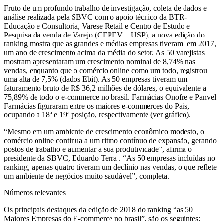
Fruto de um profundo trabalho de investigação, coleta de dados e
análise realizada pela SBVC com o apoio técnico da BTR-
Educação e Consultoria, Varese Retail e Centro de Estudo e
Pesquisa da venda de Varejo (CEPEV – USP), a nova edição do
ranking mostra que as grandes e médias empresas tiveram, em 2017,
um ano de crescimento acima da média do setor. As 50 varejistas
mostram apresentaram um crescimento nominal de 8,74% nas
vendas, enquanto que o comércio online como um todo, registrou
uma alta de 7,5% (dados Ebit). As 50 empresas tiveram um
faturamento bruto de R$ 36,2 milhões de dólares, o equivalente a
75,89% de todo o e-commerce no brasil. Farmácias Onofre e Panvel
Farmácias figuraram entre os maiores e-commerces do País,
ocupando a 18ª e 19ª posição, respectivamente (ver gráfico).
“Mesmo em um ambiente de crescimento econômico modesto, o
comércio online continua a um ritmo contínuo de expansão, gerando
postos de trabalho e aumentar a sua produtividade”, afirma o
presidente da SBVC, Eduardo Terra . “As 50 empresas incluídas no
ranking, apenas quatro tiveram um declínio nas vendas, o que reflete
um ambiente de negócios muito saudável”, completa.
Números relevantes
Os principais destaques da edição de 2018 do ranking “as 50
Maiores Empresas do E-commerce no brasil”, são os seguintes: