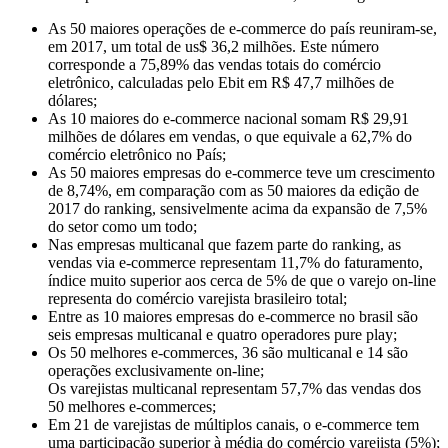
As 50 maiores operações de e-commerce do país reuniram-se,
em 2017, um total de us$ 36,2 milhões. Este número
corresponde a 75,89% das vendas totais do comércio
eletrônico, calculadas pelo Ebit em R$ 47,7 milhões de
dólares;
As 10 maiores do e-commerce nacional somam R$ 29,91
milhões de dólares em vendas, o que equivale a 62,7% do
comércio eletrônico no País;
As 50 maiores empresas do e-commerce teve um crescimento
de 8,74%, em comparação com as 50 maiores da edição de
2017 do ranking, sensivelmente acima da expansão de 7,5%
do setor como um todo;
Nas empresas multicanal que fazem parte do ranking, as
vendas via e-commerce representam 11,7% do faturamento,
índice muito superior aos cerca de 5% de que o varejo on-line
representa do comércio varejista brasileiro total;
Entre as 10 maiores empresas do e-commerce no brasil são
seis empresas multicanal e quatro operadores pure play;
Os 50 melhores e-commerces, 36 são multicanal e 14 são
operações exclusivamente on-line;
Os varejistas multicanal representam 57,7% das vendas dos
50 melhores e-commerces;
Em 21 de varejistas de múltiplos canais, o e-commerce tem
uma participação superior à média do comércio varejista (5%);