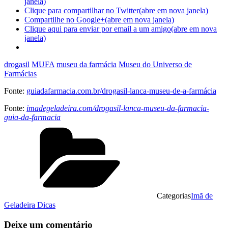
janela)
Clique para compartilhar no Twitter(abre em nova janela)
Compartilhe no Google+(abre em nova janela)
Clique aqui para enviar por email a um amigo(abre em nova
janela)
drogasil
MUFA
museu da farmácia
Museu do Universo de
Farmácias
Fonte:
guiadafarmacia.com.br/drogasil-lanca-museu-de-a-farmácia
Fonte:
imadegeladeira.com/drogasil-lanca-museu-da-farmacia-
guia-da-farmacia
Categorias
Imã de
Geladeira Dicas
Deixe um comentário