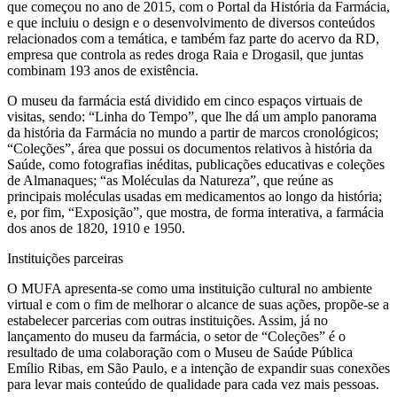
que começou no ano de 2015, com o Portal da História da Farmácia,
e que incluiu o design e o desenvolvimento de diversos conteúdos
relacionados com a temática, e também faz parte do acervo da RD,
empresa que controla as redes droga Raia e Drogasil, que juntas
combinam 193 anos de existência.
O museu da farmácia está dividido em cinco espaços virtuais de
visitas, sendo: “Linha do Tempo”, que lhe dá um amplo panorama
da história da Farmácia no mundo a partir de marcos cronológicos;
“Coleções”, área que possui os documentos relativos à história da
Saúde, como fotografias inéditas, publicações educativas e coleções
de Almanaques; “as Moléculas da Natureza”, que reúne as
principais moléculas usadas em medicamentos ao longo da história;
e, por fim, “Exposição”, que mostra, de forma interativa, a farmácia
dos anos de 1820, 1910 e 1950.
Instituições parceiras
O MUFA apresenta-se como uma instituição cultural no ambiente
virtual e com o fim de melhorar o alcance de suas ações, propõe-se a
estabelecer parcerias com outras instituições. Assim, já no
lançamento do museu da farmácia, o setor de “Coleções” é o
resultado de uma colaboração com o Museu de Saúde Pública
Emílio Ribas, em São Paulo, e a intenção de expandir suas conexões
para levar mais conteúdo de qualidade para cada vez mais pessoas.