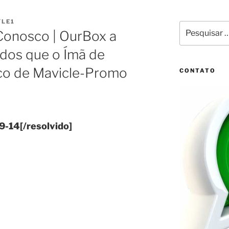
LE1
Pesquisar
Conosco | OurBox a
por:
dos que o Ímã de
ico de Mavicle-Promo
CONTATO
-14[/resolvido]