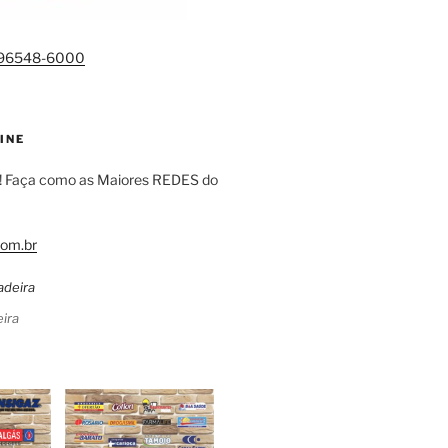
)96548-6000
INE
! Faça como as Maiores REDES do
om.br
ira