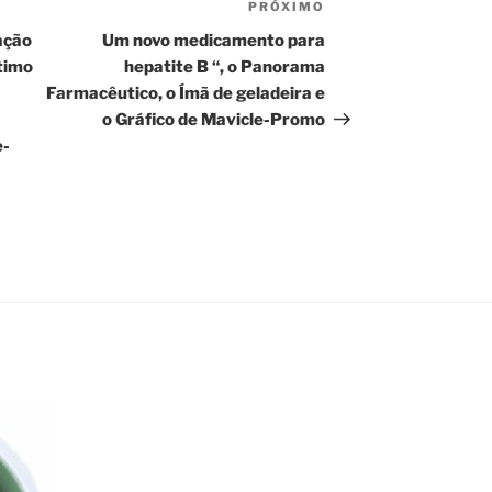
PRÓXIMO
Próximo
post
ação
Um novo medicamento para
ítimo
hepatite B “, o Panorama
Farmacêutico, o Ímã de geladeira e
o Gráfico de Mavicle-Promo
e-