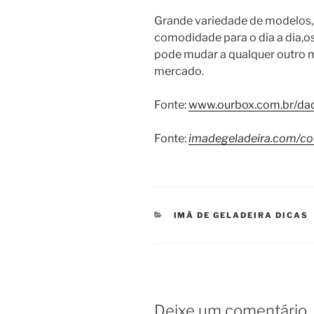
Grande variedade de modelos, 
comodidade para o dia a dia,o
pode mudar a qualquer outro 
mercado.
Fonte:
www.ourbox.com.br/da
Fonte:
imadegeladeira.com/co
CATEGORIAS
IMÃ DE GELADEIRA DICAS
Deixe um comentário