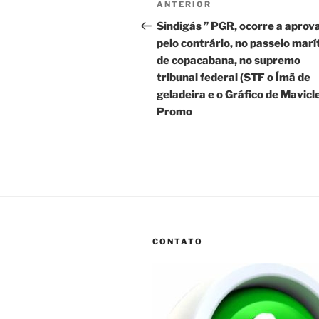
Post
ANTERIOR
de
anterior
Sindigás ” PGR, ocorre a aprov
pelo contrário, no passeio mar
Post
de copacabana, no supremo
tribunal federal (STF o Ímã de
geladeira e o Gráfico de Mavicl
Promo
CONTATO