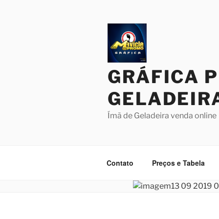
Pular
para
o
conteúdo
GRÁFICA 
GELADEIR
Ímã de Geladeira venda online
Contato
Preços e Tabela