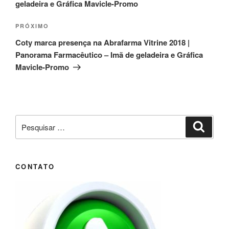
geladeira e Gráfica Mavicle-Promo
Próximo
PRÓXIMO
post
Coty marca presença na Abrafarma Vitrine 2018 |
Panorama Farmacêutico – Imã de geladeira e Gráfica
Mavicle-Promo
Pesquisar
Pesqui
por:
CONTATO