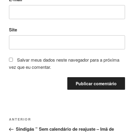
Site
Salvar meus dados neste navegador para a próxima
vez que eu comentar.
Navegação
Post
ANTERIOR
de
anterior
Sindigás ” Sem calendário de reajuste – Imã de
Post