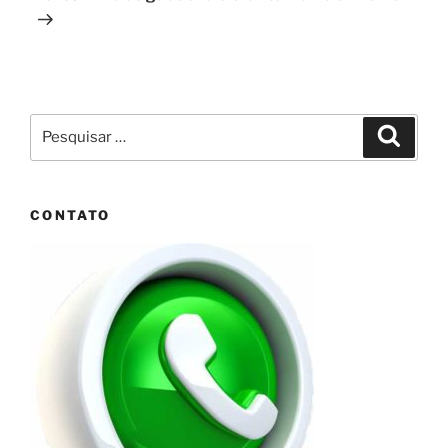
Pesquisar
Pesqui
por:
CONTATO