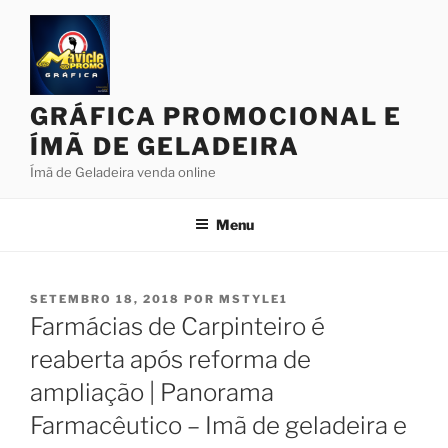
Pular
para
o
conteúdo
GRÁFICA PROMOCIONAL E
ÍMÃ DE GELADEIRA
Ímã de Geladeira venda online
Menu
PUBLICADO
SETEMBRO 18, 2018
POR
MSTYLE1
EM
Farmácias de Carpinteiro é
reaberta após reforma de
ampliação | Panorama
Farmacêutico – Imã de geladeira e