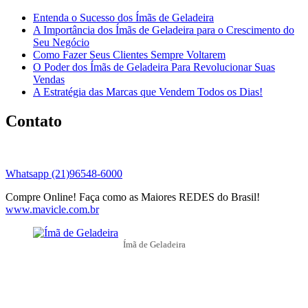
Entenda o Sucesso dos Ímãs de Geladeira
A Importância dos Ímãs de Geladeira para o Crescimento do
Seu Negócio
Como Fazer Seus Clientes Sempre Voltarem
O Poder dos Ímãs de Geladeira Para Revolucionar Suas
Vendas
A Estratégia das Marcas que Vendem Todos os Dias!
Contato
Whatsapp (21)96548-6000
Compre Online! Faça como as Maiores REDES do Brasil!
www.mavicle.com.br
Ímã de Geladeira