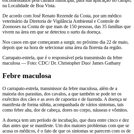
encomendados pela câmara municipal, para sua aplicação no campo,
na Localidade de Boa Vista.
De acordo com José Renato Rezende da Costa, por um médico
veterinário da Diretoria de Vigilância Ambiental e Controle de
Zoonoses na Conta de que mais de 150 pessoas, das 35 famílias que
vivem na área em que se detectou o surto da doença.
Nos casos em que começaram a surgir, no próximo dia 22 de maio,
depois que na hora de selecionar uma área da floresta da região.
Carrapato-estrela, que é o responsável pela transmissão da febre
maculosa — Foto: CDC/ Dr. Christopher Duo/ James Gathany
Febre maculosa
O carrapato-estrela, transmissor da febre maculosa, além de a
maioria dos parasitas, dos cavalos, a que também se pode ter os
exércitos dos cães e as aves de capoeira e de fazenda. A doença se
manifesta de forma súbita, acompanhada de vários sintomas, tais
como febre alta, dor de cabeça, dores no corpo, náuseas e vômitos.
A doença tem um período de incubação, que dura entre cinco e dez
dias antes que se manifeste. Um dos maiores problemas com que se
acusa os médicos, é o fato de que os sintomas se parecem com os de