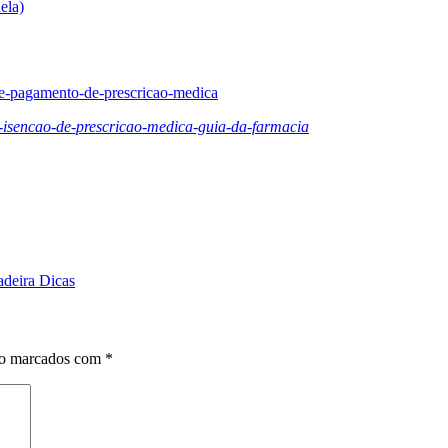
ela)
de-pagamento-de-prescricao-medica
-isencao-de-prescricao-medica-guia-da-farmacia
adeira Dicas
ão marcados com
*