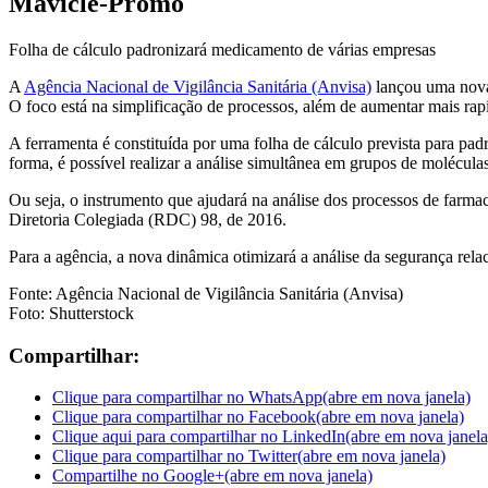
Mavicle-Promo
Folha de cálculo padronizará medicamento de várias empresas
A
Agência Nacional de Vigilância Sanitária (Anvisa)
lançou uma nova 
O foco está na simplificação de processos, além de aumentar mais ra
A ferramenta é constituída por uma folha de cálculo prevista para p
forma, é possível realizar a análise simultânea em grupos de moléculas
Ou seja, o instrumento que ajudará na análise dos processos de farma
Diretoria Colegiada (RDC) 98, de 2016.
Para a agência, a nova dinâmica otimizará a análise da segurança rel
Fonte: Agência Nacional de Vigilância Sanitária (Anvisa)
Foto: Shutterstock
Compartilhar:
Clique para compartilhar no WhatsApp(abre em nova janela)
Clique para compartilhar no Facebook(abre em nova janela)
Clique aqui para compartilhar no LinkedIn(abre em nova janela
Clique para compartilhar no Twitter(abre em nova janela)
Compartilhe no Google+(abre em nova janela)