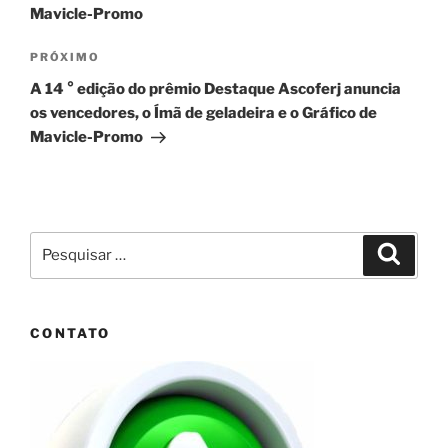
Mavicle-Promo
Próximo
PRÓXIMO
post
A 14 ° edição do prêmio Destaque Ascoferj anuncia
os vencedores, o Ímã de geladeira e o Gráfico de
Mavicle-Promo
Pesquisar
Pesqui
por:
CONTATO