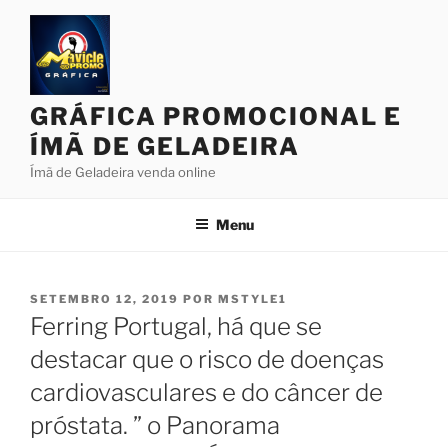
Pular
para
o
conteúdo
GRÁFICA PROMOCIONAL E
ÍMÃ DE GELADEIRA
Ímã de Geladeira venda online
Menu
PUBLICADO
SETEMBRO 12, 2019
POR
MSTYLE1
EM
Ferring Portugal, há que se
destacar que o risco de doenças
cardiovasculares e do câncer de
próstata. ” o Panorama