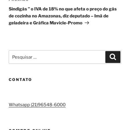
Próximo
post
Sindigás ” o IVA de 18% no que afeta o preço do gás
de cozinha no Amazonas, diz deputado – Imã de
geladeira e Gráfica Mavicle-Promo
Pesquisar
Pesqui
por:
CONTATO
Whatsapp (21)96548-6000