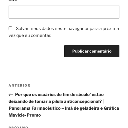
Salvar meus dados neste navegador para a próxima
vez que eu comentar.
Navegação
Post
ANTERIOR
de
anterior
Por que os usuários de fim de século’ estão
Post
deixando de tomar a pílula anticoncepcional? |
Panorama Farmacêutico – Imã de geladeira e Gráfica
Mavicle-Promo
PRÓXIMO