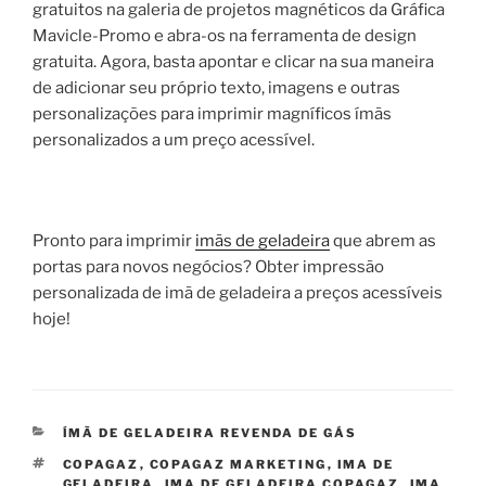
gratuitos na galeria de projetos magnéticos da Gráfica
Mavicle-Promo e abra-os na ferramenta de design
gratuita. Agora, basta apontar e clicar na sua maneira
de adicionar seu próprio texto, imagens e outras
personalizações para imprimir magníficos ímãs
personalizados a um preço acessível.
Pronto para imprimir
imãs de geladeira
que abrem as
portas para novos negócios? Obter impressão
personalizada de imã de geladeira a preços acessíveis
hoje!
CATEGORIAS
ÍMÃ DE GELADEIRA REVENDA DE GÁS
TAGS
COPAGAZ
,
COPAGAZ MARKETING
,
IMA DE
GELADEIRA
,
IMA DE GELADEIRA COPAGAZ
,
IMA