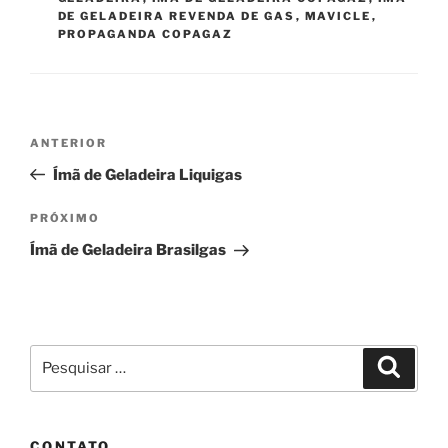
DE GELADEIRA REVENDA DE GAS
,
MAVICLE
,
PROPAGANDA COPAGAZ
Navegação
Post
ANTERIOR
de
anterior
Ímã de Geladeira Liquigas
Post
Próximo
PRÓXIMO
post
Ímã de Geladeira Brasilgas
Pesquisar
Pesqui
por:
CONTATO