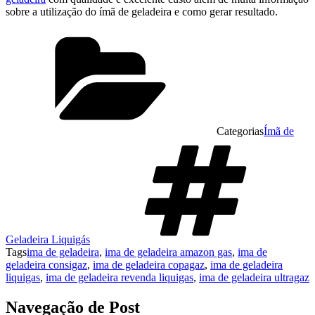
sobre a utilização do ímã de geladeira e como gerar resultado.
Categorias
Ímã de
Geladeira Liquigás
Tags
ima de geladeira
,
ima de geladeira amazon gas
,
ima de
geladeira consigaz
,
ima de geladeira copagaz
,
ima de geladeira
liquigas
,
ima de geladeira revenda liquigas
,
ima de geladeira ultragaz
Navegação de Post