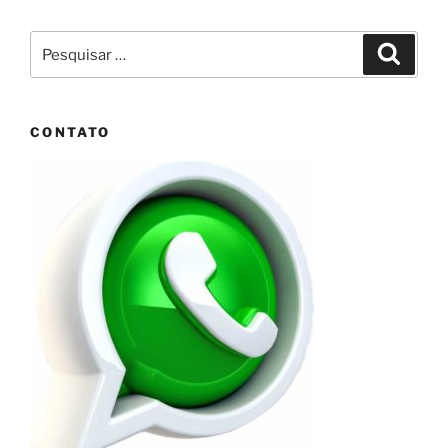
Pesquisar
Pesqui
por:
CONTATO