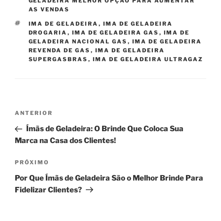
GELADEIRA MELHOR OPÇÃO PARA AUMENTAR
AS VENDAS
TAGS
IMA DE GELADEIRA
,
IMA DE GELADEIRA
DROGARIA
,
IMA DE GELADEIRA GAS
,
IMA DE
GELADEIRA NACIONAL GAS
,
IMA DE GELADEIRA
REVENDA DE GAS
,
IMA DE GELADEIRA
SUPERGASBRAS
,
IMA DE GELADEIRA ULTRAGAZ
Navegação
Post
ANTERIOR
de
anterior
Ímãs de Geladeira: O Brinde Que Coloca Sua
Post
Marca na Casa dos Clientes!
Próximo
PRÓXIMO
post
Por Que Ímãs de Geladeira São o Melhor Brinde Para
Fidelizar Clientes?