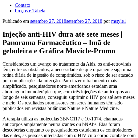
Contato
Preços e Tabela
Publicado em
setembro 27, 2018
setembro 27, 2018
por
mstyle1
Injeção anti-HIV dura até sete meses |
Panorama Farmacêutico – Imã de
geladeira e Gráfica Mavicle-Promo
Considerados um avanço no tratamento da Aids, os anti-retrovirais
têm, entre os obstáculos, a necessidade de que o paciente siga uma
rotina diária de ingestão de comprimidos, sob o risco de ser atacado
por complicações da infecção. Para fazer o tratamento mais
simplificado, pesquisadores norte-americanos estudam uma
abordagem imunoterápica que, com três injeções de anticorpos ao
longo de seis semanas, conseguiu suprimir o HIV por até sete meses
e meio. Os resultados promissores em seres humanos têm sido
publicados em revistas britânicas Nature e Nature Medicine.
A terapia utiliza as moléculas 3BNC117 e 10-1074, chamadas
anticorpos amplamente neutralizantes ou bNAbs. Elas foram
descobertas enquanto os pesquisadores estudaram os controladores
das elites, as pessoas infectadas com o HIV cujo corpo combate com