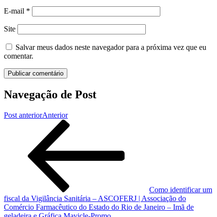
E-mail
*
Site
Salvar meus dados neste navegador para a próxima vez que eu
comentar.
Navegação de Post
Post anterior
Anterior
Como identificar um
fiscal da Vigilância Sanitária – ASCOFERJ | Associação do
Comércio Farmacêutico do Estado do Rio de Janeiro – Imã de
geladeira e Gráfica Mavicle-Promo