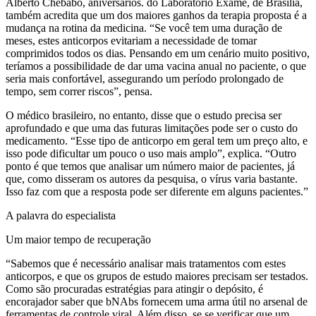
Alberto Chebabo, aniversários. do Laboratório Exame, de Brasília,
também acredita que um dos maiores ganhos da terapia proposta é a
mudança na rotina da medicina. “Se você tem uma duração de
meses, estes anticorpos evitariam a necessidade de tomar
comprimidos todos os dias. Pensando em um cenário muito positivo,
teríamos a possibilidade de dar uma vacina anual no paciente, o que
seria mais confortável, assegurando um período prolongado de
tempo, sem correr riscos”, pensa.
O médico brasileiro, no entanto, disse que o estudo precisa ser
aprofundado e que uma das futuras limitações pode ser o custo do
medicamento. “Esse tipo de anticorpo em geral tem um preço alto, e
isso pode dificultar um pouco o uso mais amplo”, explica. “Outro
ponto é que temos que analisar um número maior de pacientes, já
que, como disseram os autores da pesquisa, o vírus varia bastante.
Isso faz com que a resposta pode ser diferente em alguns pacientes.”
A palavra do especialista
Um maior tempo de recuperação
“Sabemos que é necessário analisar mais tratamentos com estes
anticorpos, e que os grupos de estudo maiores precisam ser testados.
Como são procuradas estratégias para atingir o depósito, é
encorajador saber que bNAbs fornecem uma arma útil no arsenal de
ferramentas de controle viral. Além disso, se se verificar que um