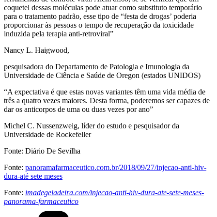
coquetel dessas moléculas pode atuar como substituto temporário
para o tratamento padrão, esse tipo de “festa de drogas’ poderia
proporcionar às pessoas o tempo de recuperação da toxicidade
induzida pela terapia anti-retroviral”
Nancy L. Haigwood,
pesquisadora do Departamento de Patologia e Imunologia da
Universidade de Ciência e Saúde de Oregon (estados UNIDOS)
“A expectativa é que estas novas variantes têm uma vida média de
três a quatro vezes maiores. Desta forma, poderemos ser capazes de
dar os anticorpos de uma ou duas vezes por ano”
Michel C. Nussenzweig, líder do estudo e pesquisador da
Universidade de Rockefeller
Fonte: Diário De Sevilha
Fonte:
panoramafarmaceutico.com.br/2018/09/27/injecao-anti-hiv-
dura-até sete meses
Fonte:
imadegeladeira.com/injecao-anti-hiv-dura-ate-sete-meses-
panorama-farmaceutico