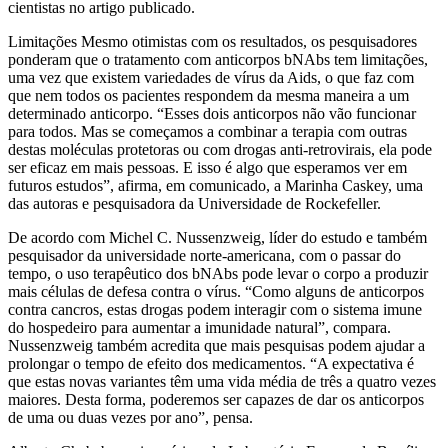
cientistas no artigo publicado.
Limitações Mesmo otimistas com os resultados, os pesquisadores
ponderam que o tratamento com anticorpos bNAbs tem limitações,
uma vez que existem variedades de vírus da Aids, o que faz com
que nem todos os pacientes respondem da mesma maneira a um
determinado anticorpo. “Esses dois anticorpos não vão funcionar
para todos. Mas se começamos a combinar a terapia com outras
destas moléculas protetoras ou com drogas anti-retrovirais, ela pode
ser eficaz em mais pessoas. E isso é algo que esperamos ver em
futuros estudos”, afirma, em comunicado, a Marinha Caskey, uma
das autoras e pesquisadora da Universidade de Rockefeller.
De acordo com Michel C. Nussenzweig, líder do estudo e também
pesquisador da universidade norte-americana, com o passar do
tempo, o uso terapêutico dos bNAbs pode levar o corpo a produzir
mais células de defesa contra o vírus. “Como alguns de anticorpos
contra cancros, estas drogas podem interagir com o sistema imune
do hospedeiro para aumentar a imunidade natural”, compara.
Nussenzweig também acredita que mais pesquisas podem ajudar a
prolongar o tempo de efeito dos medicamentos. “A expectativa é
que estas novas variantes têm uma vida média de três a quatro vezes
maiores. Desta forma, poderemos ser capazes de dar os anticorpos
de uma ou duas vezes por ano”, pensa.