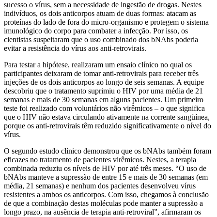
sucesso o vírus, sem a necessidade de ingestão de drogas. Nestes
indivíduos, os dois anticorpos atuam de duas formas: atacam as
proteínas do lado de fora do micro-organismo e protegem o sistema
imunológico do corpo para combater a infecção. Por isso, os
cientistas suspeitaram que o uso combinado dos bNAbs poderia
evitar a resistência do vírus aos anti-retrovirais.
Para testar a hipótese, realizaram um ensaio clínico no qual os
participantes deixaram de tomar anti-retrovirais para receber três
injeções de os dois anticorpos ao longo de seis semanas. A equipe
descobriu que o tratamento suprimiu o HIV por uma média de 21
semanas e mais de 30 semanas em alguns pacientes. Um primeiro
teste foi realizado com voluntários não virêmicos – o que significa
que o HIV não estava circulando ativamente na corrente sangüínea,
porque os anti-retrovirais têm reduzido significativamente o nível do
vírus.
O segundo estudo clínico demonstrou que os bNAbs também foram
eficazes no tratamento de pacientes virêmicos. Nestes, a terapia
combinada reduziu os níveis de HIV por até três meses. “O uso de
bNAbs manteve a supressão de entre 15 e mais de 30 semanas (em
média, 21 semanas) e nenhum dos pacientes desenvolveu vírus
resistentes a ambos os anticorpos. Com isso, chegamos à conclusão
de que a combinação destas moléculas pode manter a supressão a
longo prazo, na ausência de terapia anti-retroviral”, afirmaram os