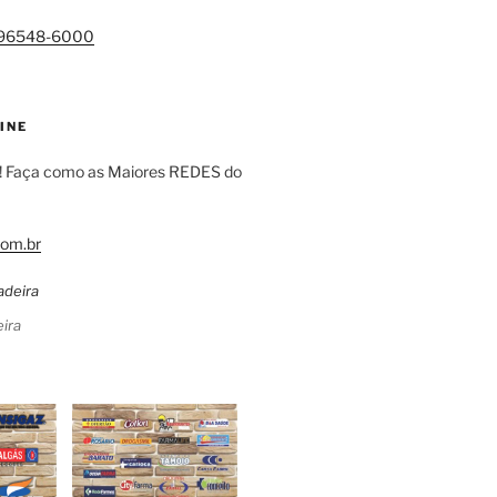
)96548-6000
INE
! Faça como as Maiores REDES do
om.br
ira