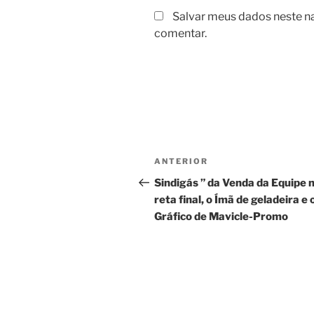
Salvar meus dados neste n
comentar.
Navegação
Post
ANTERIOR
de
anterior
Sindigás ” da Venda da Equipe 
reta final, o Ímã de geladeira e 
Post
Gráfico de Mavicle-Promo