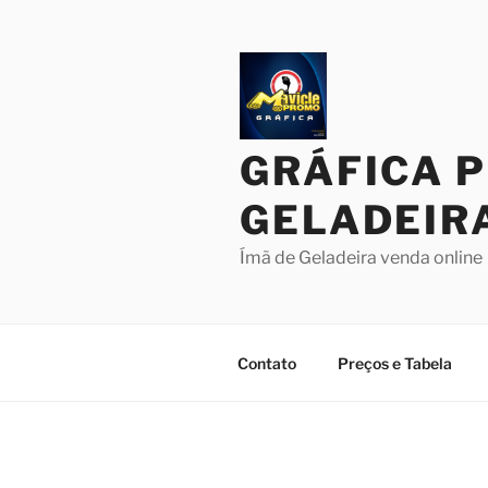
Pular
para
o
conteúdo
GRÁFICA 
GELADEIR
Ímã de Geladeira venda online
Contato
Preços e Tabela