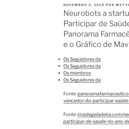
PUBLICADO
NOVEMBRO 4, 2019
POR
MSTY
EM
Neurobots a start
Participar de Saúde
Panorama Farmacêu
e o Gráfico de Ma
Os Seguidores da
Os Seguidores da
Os membros
Os Seguidores da
Fonte:
panoramafarmaceutico.
vencedor-do-participar-saúde
Fonte:
imadegeladeira.com/ne
participar-de-saude-no-ano-