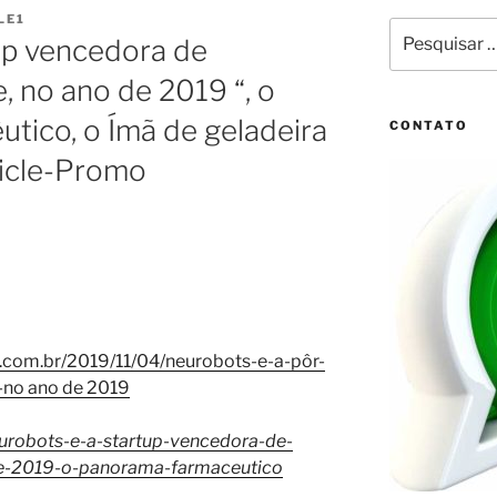
LE1
Pesquisar
up vencedora de
por:
, no ano de 2019 “, o
tico, o Ímã de geladeira
CONTATO
vicle-Promo
com.br/2019/11/04/neurobots-e-a-pôr-
-no ano de 2019
urobots-e-a-startup-vencedora-de-
de-2019-o-panorama-farmaceutico