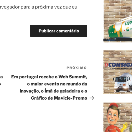
avegador para a próxima vez que eu
PRÓXIMO
Próximo
post
na
Em portugal recebe o Web Summit,
o
o maior evento no mundo da
inovação, o Ímã de geladeira e o
Gráfico de Mavicle-Promo