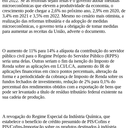
em 2022. Se as reformas sejam feitas e o governo adotar medidas
microeconômicas que elevem a produtividade da economia, o
crescimento pode chegar a 2,6% no próximo ano, 2,9% em 2020, de
3,4% em 2021 e 3,5% em 2022. Mesmo no cenário mais otimista, a
realização das reformas tributária e da adopção de medidas
microeconômicas, o governo teria a obrigação de tomar medidas
para aumentar as receitas da União, adverte o documento.
O aumento de 11% para 14% a alíquota da contribuição do servidor
público civil para o Regime Próprio do Servidor Público (RPPS)
seria uma delas. Outras seriam o fim da isenção do Imposto de
Renda sobre as aplicações em LCI/LCA, aumento do IR de
aplicações financeiras em cinco pontos percentuais, alteração da
forma e a periodicidade da cobrança de Imposto de Renda sobre os
fundos fechados de investimento, redução de 2% para 0,1% do
percentual dos rendimentos obtidos com a exportação de bens que
pode ser levantado a título de resíduo tributário federal existente na
sua cadeia de produção.
A revogação do Regime Especial da Indústria Química, que
estabelece o benefício de crédito presumido de PIS/Cofins e
PIS/Cofins-Importação sobre os produtos destinados à indústria