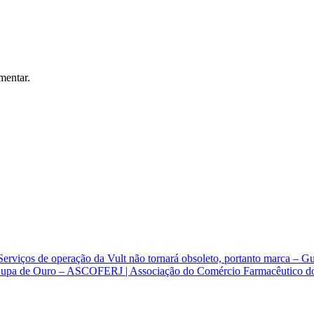
mentar.
Serviços de operação da Vult não tornará obsoleto, portanto marca – G
Lupa de Ouro – ASCOFERJ | Associação do Comércio Farmacêutico do E