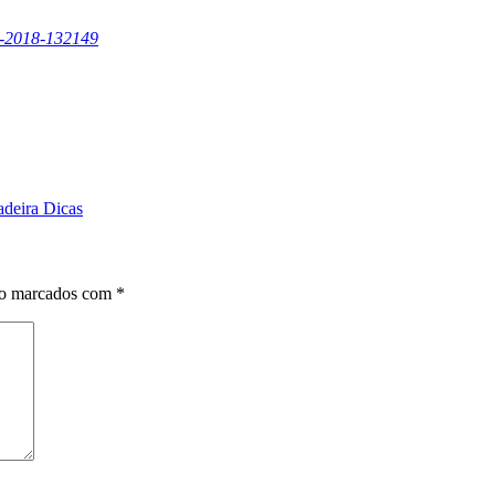
e-2018-132149
adeira Dicas
ão marcados com
*