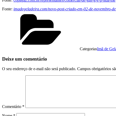
Fonte:
copagaz.com.br/representantes/comercial-de-gás-g-e-p-ltda-me
Fonte:
imadegeladeira.com/novo-post-criado-em-02-de-novembro-d
Categorias
Imã de Gel
Deixe um comentário
O seu endereço de e-mail não será publicado.
Campos obrigatórios s
Comentário
*
Nome
*