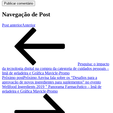
Navegação de Post
Post anterior
Anterior
Pesquisa: o impacto
da tecnologia digital na compra da categoria de cuidados pessoais –
Imã de geladeira e Gráfica Mavicle-Promo
Próximo post
Próximo
Anvisa fala sobre os “Desafios para a
aprovação de novos ingredientes para suplementos” no evento
Wellfood Ingredients 2019 ” Panorama Farmacêutico – Imã de
geladeira e Gráfica Mavicle-Promo