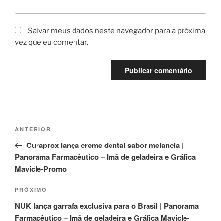
Salvar meus dados neste navegador para a próxima
vez que eu comentar.
Navegação
Post
ANTERIOR
de
anterior
Curaprox lança creme dental sabor melancia |
Post
Panorama Farmacêutico – Imã de geladeira e Gráfica
Mavicle-Promo
Próximo
PRÓXIMO
post
NUK lança garrafa exclusiva para o Brasil | Panorama
Farmacêutico – Imã de geladeira e Gráfica Mavicle-