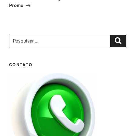
Promo
Pesquisar
Pesqui
por:
CONTATO