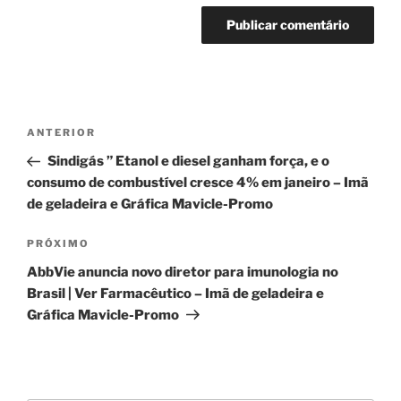
Navegação
Post
ANTERIOR
de
anterior
Sindigás ” Etanol e diesel ganham força, e o
Post
consumo de combustível cresce 4% em janeiro – Imã
de geladeira e Gráfica Mavicle-Promo
Próximo
PRÓXIMO
post
AbbVie anuncia novo diretor para imunologia no
Brasil | Ver Farmacêutico – Imã de geladeira e
Gráfica Mavicle-Promo