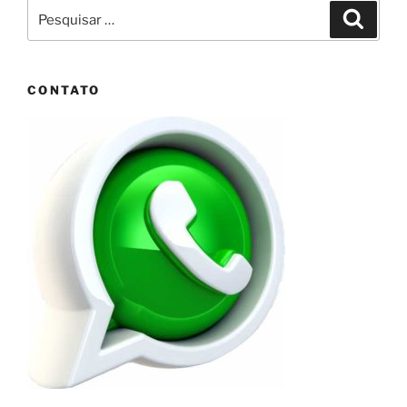
Pesquisar
Pesqui
por:
CONTATO