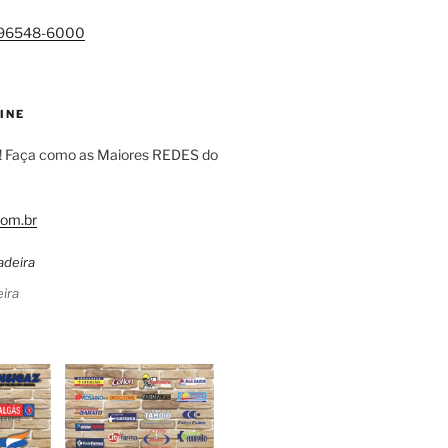
)96548-6000
INE
! Faça como as Maiores REDES do
om.br
ira