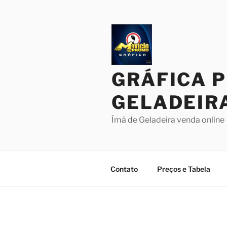
Pular
para
o
conteúdo
GRÁFICA 
GELADEIR
Ímã de Geladeira venda online
Contato
Preços e Tabela