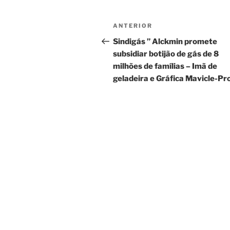
Navegação
Post
ANTERIOR
de
anterior
Sindigás ” Alckmin promete
subsidiar botijão de gás de 8
Post
milhões de famílias – Imã de
geladeira e Gráfica Mavicle-P