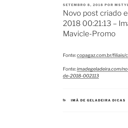
PUBLICADO
SETEMBRO 8, 2018
POR
MSTY
EM
Novo post criado 
2018 00:21:13 – Im
Mavicle-Promo
Fonte:
copagaz.com.br/filiais
Fonte:
imadegeladeira.com/no
de-2018-002113
CATEGORIAS
IMÃ DE GELADEIRA DICAS