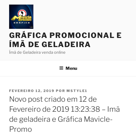
Pular
para
o
conteúdo
GRÁFICA PROMOCIONAL E
ÍMÃ DE GELADEIRA
Ímã de Geladeira venda online
Menu
PUBLICADO
FEVEREIRO 12, 2019
POR
MSTYLE1
EM
Novo post criado em 12 de
Fevereiro de 2019 13:23:38 – Imã
de geladeira e Gráfica Mavicle-
Promo