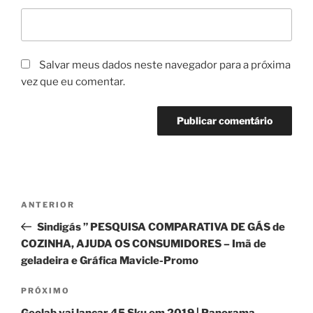
Salvar meus dados neste navegador para a próxima
vez que eu comentar.
Navegação
Post
ANTERIOR
de
anterior
Sindigás ” PESQUISA COMPARATIVA DE GÁS de
Post
COZINHA, AJUDA OS CONSUMIDORES – Imã de
geladeira e Gráfica Mavicle-Promo
Próximo
PRÓXIMO
post