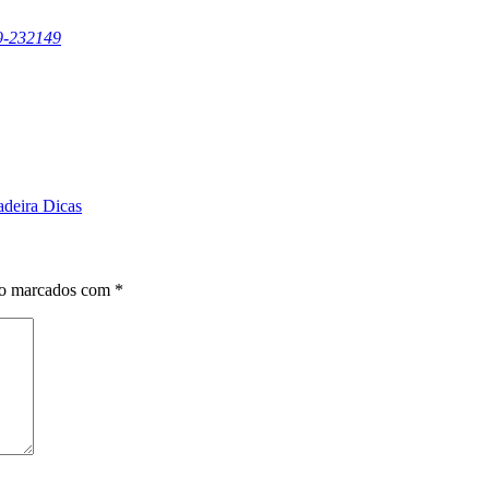
19-232149
adeira Dicas
ão marcados com
*