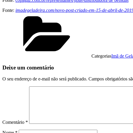
Fonte:
copagaz.com.br/representantes/jibas-distribuidora de bebidas
Fonte:
imadegeladeira.com/novo-post-criado-em-15-de-abril-de-20
Categorias
Imã de Gel
Deixe um comentário
O seu endereço de e-mail não será publicado.
Campos obrigatórios s
Comentário
*
Nome
*