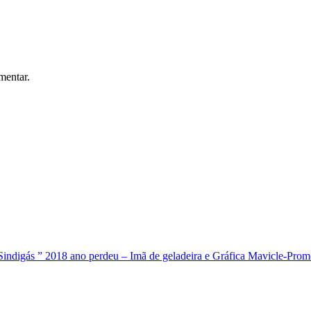
mentar.
Sindigás ” 2018 ano perdeu – Imã de geladeira e Gráfica Mavicle-Pro