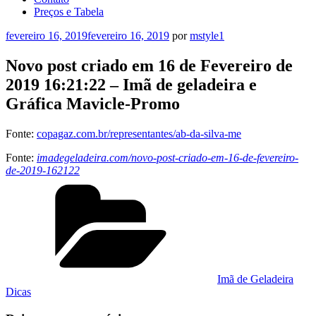
Preços e Tabela
Publicado
fevereiro 16, 2019
fevereiro 16, 2019
por
mstyle1
em
Novo post criado em 16 de Fevereiro de
2019 16:21:22 – Imã de geladeira e
Gráfica Mavicle-Promo
Fonte:
copagaz.com.br/representantes/ab-da-silva-me
Fonte:
imadegeladeira.com/novo-post-criado-em-16-de-fevereiro-
de-2019-162122
Categorias
Imã de Geladeira
Dicas