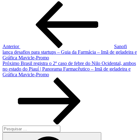
Navegação
Post
anterior
de
Post
Anterior
Sanofi
lança desafios para startups – Guia da Farmácia – Imã de geladeira e
Gráfica Mavicle-Promo
Próximo
Próximo
Brasil registra o 2º caso de febre do Nilo Ocidental, ambos
post
no estado do Piauí | Panorama Farmacêutico – Imã de geladeira e
Gráfica Mavicle-Promo
Pesquisar
por:
Pesquisar